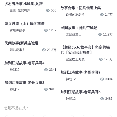
乡村鬼故事-489集-兵营
故事合集：阴兵借道上集
壹壹_嫣然有声
505
说书的刘老汉
1.4万
阴兵过道（上）民间故事
民间故事：神兵空城记
霄旭讲故事
1282
文以载道士
11.2万
民间故事|新兵连诡遇
【超级JoJo故事会】坚定的锡
阿浩说事儿
21.8万
兵【宝宝巴士故事】
宝宝巴士儿歌
128万
加到江湖故事-老哥兵哥4
神朝12
3341
加到江湖故事-老哥兵哥7
神朝12
3304
加到江湖故事-老哥兵哥2
神朝12
3913
加到江湖故事-老哥兵哥5
神朝12
3487
您是不是在找：