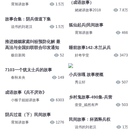
（成语故事）
霄旭讲故事
1.5万
姥姥讲故事2018
7.8万
故事合集：阴兵借道下集
狐仙起兵|民间故事
说书的刘老汉
1.5万
霄旭讲故事
466
推进婚姻家庭纠纷预防化解 最
高法与全国妇联联合印发通知
睡前故事142-木兰从兵
极目新闻
52
好奇学堂
3473
7103一个犹太士兵的故事
小兵张嘎 故事梗概
春秋未央
149
秀云轩
507
成语故事《兵不厌诈》
乡村鬼故事-490集-兵营
小猴子姐姐讲故事
6303
壹壹_嫣然有声
503
阴兵过道（下）民间故事
民间故事：杯酒释兵权
霄旭讲故事
1276
说书的刘老汉
1万