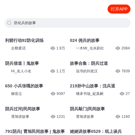
打开APP
防化兵的故事
利箭行动92防化训练
024 佣兵的故事
企鹅童话
1.9万
一木Mr_仓央剧社
2084
阴兵借道丨鬼故事
故事合集：阴兵过道
Hi_友人小友
1.1万
说书的刘老汉
7839
650 小兵张嘎的故事
219孙中山故事：沈兵退
柳若尘
9397
继承书场_碇真嗣
27
阴兵过河|民间故事
阴兵敲门|民间故事
霄旭讲故事
1231
霄旭讲故事
1160
791阴兵| 霄旭民间故事 | 鬼故事
姥姥讲故事0529：纸上谈兵