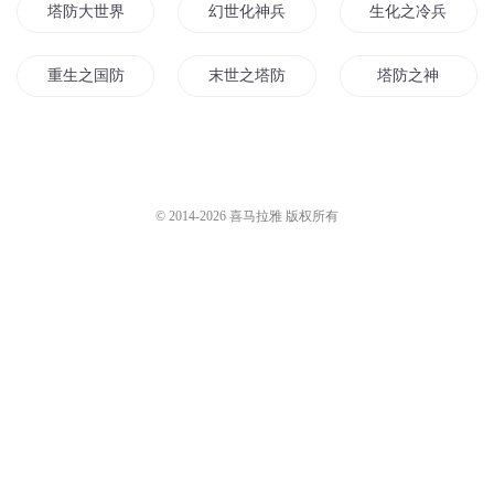
塔防大世界
幻世化神兵
生化之冷兵传奇
重生之国防系统
末世之塔防
塔防之神
末日之黑化士兵
灵化神兵
末世消防员
边防黑连
最强防御
猝不及防
© 2014-
2026
喜马拉雅 版权所有
防御为主
不一样的兵王故事
化形故事
塔防世界
无尽防御
防魔通道
消防兵异界纵横
每天都要防止徒弟