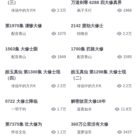
（三）
万道剑尊 6288 四大修真界
传说中的方片K
2.3万
疯子天行
1966
第1970集 凄惨大修
2142 渡劫大修士
配音青山
1075
咕噜谷
2.2万
1563集 大修士陨
1700集 拦路大修
配音青山
1849
配音青山
1595
皓玉真仙 第1300集 大修士现
皓玉真仙 第1298集 大修士现
（四）
（二）
传说中的方片K
2.3万
传说中的方片K
2.2万
0722 大修士降临
解密故宫大修18年
一羽千钧
1.7万
蓝夜如水
11.8万
第7375集 壮大修为
360万公里没有大修
怀谷文化
1.1万
菠萝说车
3437