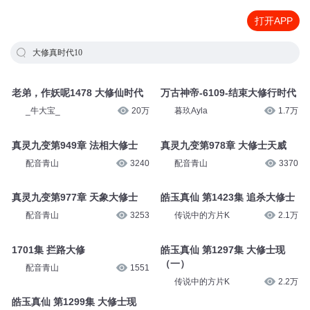
打开APP
大修真时代10
老弟，作妖呢1478 大修仙时代
万古神帝-6109-结束大修行时代
_牛大宝_
20万
暮玖Ayla
1.7万
真灵九变第949章 法相大修士
真灵九变第978章 大修士天威
配音青山
3240
配音青山
3370
真灵九变第977章 天象大修士
皓玉真仙 第1423集 追杀大修士
配音青山
3253
传说中的方片K
2.1万
1701集 拦路大修
皓玉真仙 第1297集 大修士现
（一）
配音青山
1551
传说中的方片K
2.2万
皓玉真仙 第1299集 大修士现