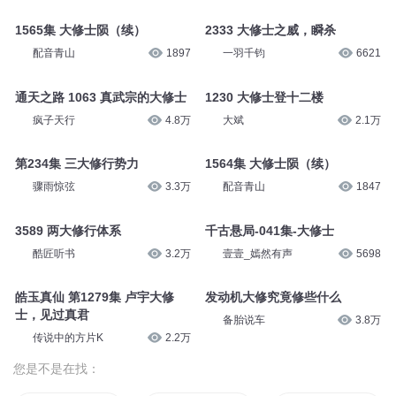
1565集 大修士陨（续）
2333 大修士之威，瞬杀
配音青山
1897
一羽千钧
6621
通天之路 1063 真武宗的大修士
1230 大修士登十二楼
疯子天行
4.8万
大斌
2.1万
第234集 三大修行势力
1564集 大修士陨（续）
骤雨惊弦
3.3万
配音青山
1847
3589 两大修行体系
千古悬局-041集-大修士
酷匠听书
3.2万
壹壹_嫣然有声
5698
皓玉真仙 第1279集 卢宇大修
发动机大修究竟修些什么
士，见过真君
备胎说车
3.8万
传说中的方片K
2.2万
您是不是在找：