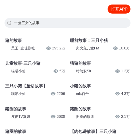
打开APP
一猪三女的故事
猪的故事
睡前故事：三只小猪
思玉_壹佳剧社
295.2万
火火兔儿童FM
10.6万
儿童故事-三只小猪
猪猪的故事
喵喵小仙
5万
时幼安Sir
1.2万
三只小猪【童话故事】
小猪的故事
喵喵小仙
2206
mfc百合
4.3万
猪圈的故事
猪圈的故事
皮皮TV寡妇
6630
摇摆的康康
2.1万
猪圈的故事
【肉包讲故事】三只小猪