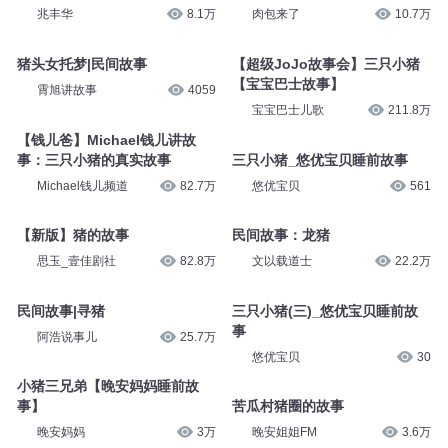
兆丰华
8.1万
肉包来了
10.7万
猪头女托梦|民间故事
【超级JoJo故事会】三只小猪
【宝宝巴士故事】
霄旭讲故事
4059
宝宝巴士儿歌
211.8万
【钱儿爸】Michael钱儿讲故
事：三只小猪的真实故事
三只小猪_悠优宝贝睡前故事
Michael钱儿频道
82.7万
悠优宝贝
561
【新版】猪的故事
民间故事：龙猪
思玉_壹佳剧社
82.8万
文以载道士
22.2万
民间故事|寻猪
三只小猪(三)_悠优宝贝睡前故
事
阿浩说事儿
25.7万
悠优宝贝
30
小猪三兄弟【晚安妈妈睡前故
事】
苦瓜村猪圈的故事
晚安妈妈
3万
晚安姐姐FM
3.6万