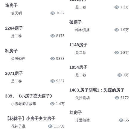
造房子
是二卷
1.3万
俊天明
1032
破房子
2264房子
维华演播
1.9万
是二卷
8175
1148房子
种房子
是二卷
1.8万
蛋沫倾声
9873
1954房子
2071房子
是二卷
1万
是二卷
9237
1403.房子阴宅1：失踪的房子
339、《小房子变大房子》
失控剧场
6172
小雪老师讲故事
1.4万
红房子
【花袜子】小房子变大房子
珍爱朗读
55
花袜子说
11.7万