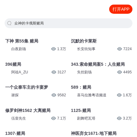
打开APP
众神的卡俄斯赌局
下神 第55集 赌局
沉默的卡莱斯
白夜剧场
1.3万
长安街知事
7224
396赌局
343.索命赌局案5：人生赌局
阿祖A_ZU
3127
失控剧场
4495
一个众泰车主的卡宴梦
589：赌局
谢探
9582
喜马拉雅粤语频道
1.6万
修罗剑神1562 大离赌局
1125-赌局
伍壹先生
7.1万
剧舞吧瓦塔
3.2万
1307-赌局
神医弃女1671-地下赌局