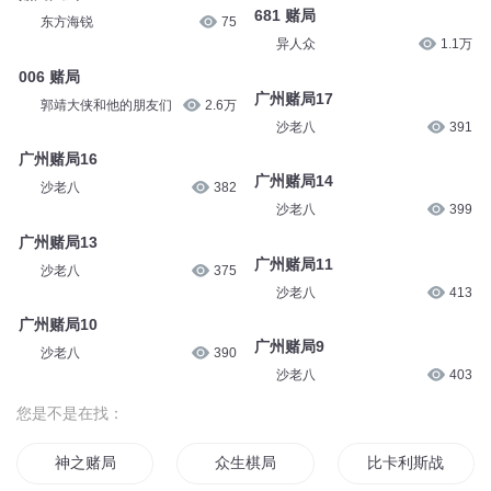
681 赌局
东方海锐
75
异人众
1.1万
006 赌局
广州赌局17
郭靖大侠和他的朋友们
2.6万
沙老八
391
广州赌局16
广州赌局14
沙老八
382
沙老八
399
广州赌局13
广州赌局11
沙老八
375
沙老八
413
广州赌局10
广州赌局9
沙老八
390
沙老八
403
您是不是在找：
神之赌局
众生棋局
比卡利斯战记