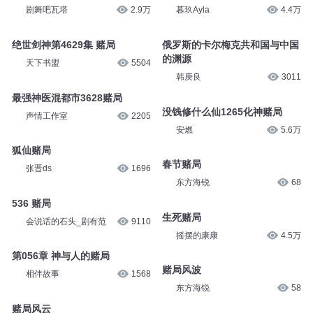
剧舞吧瓦塔
2.9万
暮玖Ayla
4.4万
绝世剑神第4629集 赌局
俄罗斯的卡尔梅克共和国与中国
的渊源
天下书盟
5504
韩庚良
3011
最强神医混都市3628赌局
没钱修什么仙1265化神赌局
声情工作室
2205
安燃
5.6万
狐仙赌局
春节赌局
张晋ds
1696
东方海锐
68
536 赌局
生死赌局
会说话的石头_剧有范
9110
摇摆的康康
4.5万
第056章 神与人的赌局
赌局风波
相伴故事
1568
东方海锐
58
赌局风云