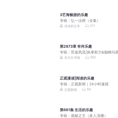
3艺海畅游的乐趣
专辑：
弘一法师（全集）
211
淡淡的立冬
第2873章 有何乐趣
专辑：
官途风流|执掌权力&巅峰问
宦海沉浮
563
东方白书场
正观漫读|阅读的乐趣
专辑：
正观新闻｜24小时速报
64
正观新闻
第661集 生活的乐趣
专辑：
诡秘之主（多人演播）