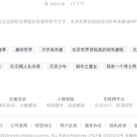
奇缘|【评论有奖】
3.1万
杰外云翎
含正品授权完整版的音频和章节文字，支持免费在线阅读试听和未删减MP
趣事
趣味世界
大学真有趣
在异世界冒险真的很有趣呢
太
无趣的世界下的我
情趣翻天
恋爱是你才有趣
青青趣何长
挂
红石榴人生乐章
天音少年
都市之魔女
我有一个博士男
的世界
趣味三国
仙家志趣
极品辉少
异度纵横
这是一部假的西游
奇缘灭王
凌天
主播培训
小雅智能
车联网平台
兼职副业，兴趣赚钱
智能硬件，连接赋能
自在出行，听我想听
们
公司新闻
招贤纳士
用户反馈
服务协议
隐私政策
2026
www.ximalaya.com lnc. ALL Rights Reserved
沪ICP备13027243号
客服热线