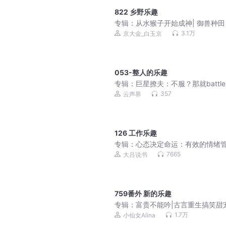
822 乡野乐趣
专辑：
从水猴子开始成神| 御兽种田 
松随身流 | 多人有声剧
3.1万
京大金_白玉京
053-整人的乐趣
专辑：
巨星撩夫：不服？那就battl
357
云声界
126 工作乐趣
专辑：
心态决定命运：有效的情绪
课 别让心态毁了你
7665
大吕说书
759番外 新的乐趣
专辑：
富贵不能吟|古言重生搞笑甜
谋悬疑|青铜穗原著|小仙女多人有声
1.7万
小仙女Alina