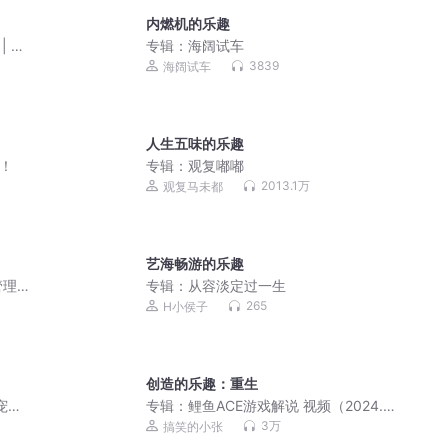
内燃机的乐趣
| 轻
专辑：
海阔试车
3839
海阔试车
人生五味的乐趣
e！
专辑：
观复嘟嘟
2013.1万
观复马未都
艺海畅游的乐趣
管理
专辑：
从容淡定过一生
265
H小侯子
创造的乐趣：重生
宠权
专辑：
鲤鱼ACE游戏解说 视频（2024.3
剧
月更新）
3万
搞笑的小张