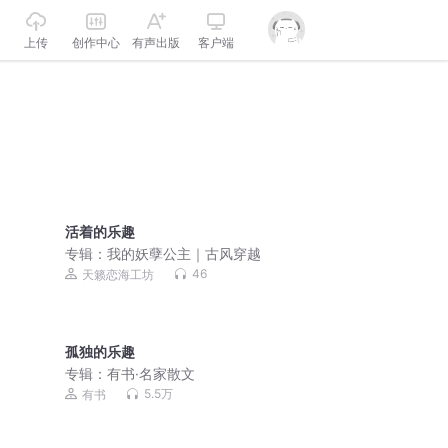
上传
创作中心
有声出版
客户端
活着的乐趣
专辑：
我的妖孽公主｜古风穿越
46
天籁恋海工坊
孤独的乐趣
专辑：
有书·名家散文
5.5万
有书