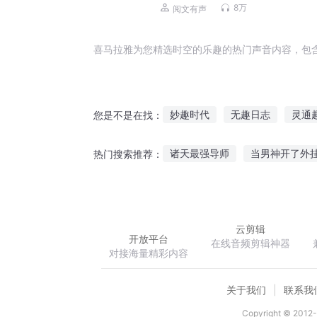
8万
阅文有声
喜马拉雅为您精选时空的乐趣的热门声音内容，包
妙趣时代
无趣日志
灵通
您是不是在找：
我的将棋人生不会无趣
这般
诸天最强导师
当男神开了外
热门搜索推荐：
我玩传奇趣事
一点都不有趣
来自地球的复仇者
大道天经
云剪辑
开放平台
在线音频剪辑神器
对接海量精彩内容
关于我们
联系我
Copyright © 2012-