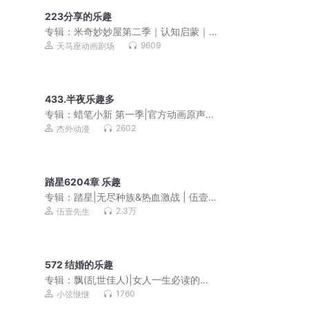
223分享的乐趣
专辑：
米奇妙妙屋第二季｜认知启蒙｜
迪士尼经典动画｜睡前故事
9609
天马座动画剧场
433.半夜乐趣多
专辑：
蜡笔小新 第一季|官方动画原声音
频
2602
杰外动漫
踏星6204章 乐趣
专辑：
踏星|无尽种族&热血激战 | 伍壹
先生领衔多人有声剧
2.3万
伍壹先生
572 结婚的乐趣
专辑：
飘(乱世佳人)|女人一生必读的世
界名著|1937年获普利策文学奖
1760
小弦惬惬