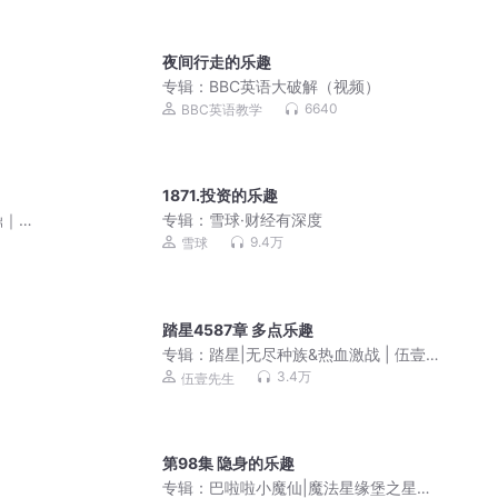
夜间行走的乐趣
专辑：
BBC英语大破解（视频）
6640
BBC英语教学
1871.投资的乐趣
鼎｜
专辑：
雪球·财经有深度
9.4万
雪球
踏星4587章 多点乐趣
专辑：
踏星|无尽种族&热血激战 | 伍壹
先生领衔多人有声剧
3.4万
伍壹先生
第98集 隐身的乐趣
专辑：
巴啦啦小魔仙|魔法星缘堡之星石