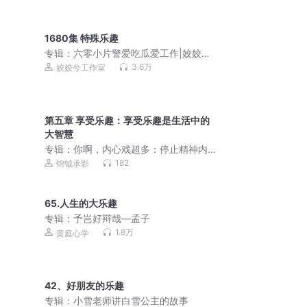
1680集 特殊乐趣
专辑：
六零小片警爱吃瓜爱工作|姣姣兮
香酥栗|筒子楼生活
3.6万
姣姣兮工作室
第五章 享受乐趣：享受乐趣是生活中的
大智慧
专辑：
你啊，内心戏超多：停止精神内
耗的65个习惯|精品|（日）松浦弥太
182
锦钺承影
郎 著|当代文学
65.人生的大乐趣
专辑：
予岂好辩哉—孟子
1.8万
黄庭心学
42、好朋友的乐趣
专辑：
小雪老师讲白雪公主的故事