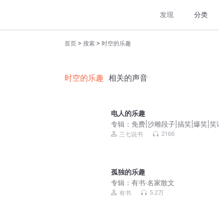
发现
分类
>
>
首页
搜索
时空的乐趣
时空的乐趣
相关的声音
电人的乐趣
专辑：
免费|沙雕段子|搞笑|爆笑|笑
集|趣闻
2166
三七说书
孤独的乐趣
专辑：
有书·名家散文
5.2万
有书