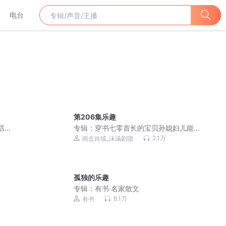
电台
第206集乐趣
话合
专辑：
穿书七零首长的宝贝孙媳妇儿能
挣钱 | 年代种田| 系统 |爆笑爽文 |VIP免
2.1万
雨念肖绒_沫涵剧团
费
孤独的乐趣
专辑：
有书·名家散文
8.1万
有书