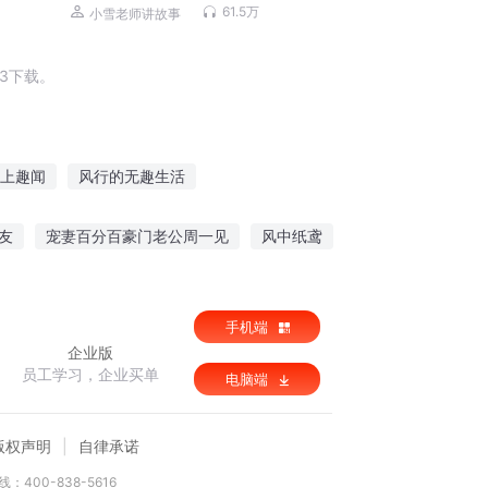
61.5万
小雪老师讲故事
3下载。
上趣闻
风行的无趣生活
趣问修真
风趣的日本战国
趣味修仙
友
宠妻百分百豪门老公周一见
风中纸鸢
帝朝
手机端
企业版
员工学习，企业买单
电脑端
版权声明
自律承诺
：400-838-5616