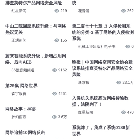
排查英特尔产品网络安全风险
统
红星新闻
219
花音漫
262
中山二院回应系统升级：与网络
第二百七十七章 .3 入侵检测系
热议无关
统的分类-3.基于网络的入侵检测
系统
正观新闻
155
机械工业出版社电子书
0
蔚来智能系统升级，新增占用网
络、后向AEB
晚报｜中国网络空间安全协会建
议系统排查英特尔产品网络安全
36氪音频频道
9162
风险
新京报
23.1万
第29集 网络世界
森宇股份
4261
入侵机关系统篡改网络传输数
据，法院判了！
网络故事：神婆
红星新闻
470
梦幻雨霖
3.6万
系统炸了，我成了系统0186新
网络追捕10网络反击
世界