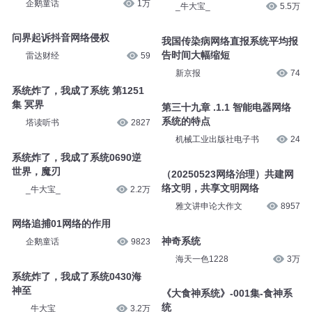
企鹅童话
1万
_牛大宝_
5.5万
问界起诉抖音网络侵权
我国传染病网络直报系统平均报
告时间大幅缩短
雷达财经
59
新京报
74
系统炸了，我成了系统 第1251
集 冥界
第三十九章 .1.1 智能电器网络
系统的特点
塔读听书
2827
机械工业出版社电子书
24
系统炸了，我成了系统0690逆
世界，魔刃
（20250523网络治理）共建网
络文明，共享文明网络
_牛大宝_
2.2万
雅文讲申论大作文
8957
网络追捕01网络的作用
神奇系统
企鹅童话
9823
海天一色1228
3万
系统炸了，我成了系统0430海
神至
《大食神系统》-001集-食神系
统
_牛大宝_
3.2万