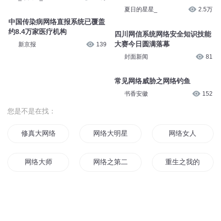
夏日的星星_
2.5万
中国传染病网络直报系统已覆盖
约8.4万家医疗机构
四川网信系统网络安全知识技能
大赛今日圆满落幕
新京报
139
封面新闻
81
常见网络威胁之网络钓鱼
书香安徽
152
您是不是在找：
修真大网络
网络大明星
网络女人
网络大师
网络之第二世界
重生之我的网络帝
网络文学新人指南
网络天尊
网络人生
网络年华
网络修真
网络大战