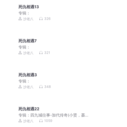
死仇相遇13
专辑：
326
沙老八
死仇相遇7
专辑：
321
沙老八
死仇相遇3
专辑：
348
沙老八
死仇相遇22
专辑：
四九城往事-加代传奇(小贤，聂
磊，李正光，梁旭东)
1059
沙老八