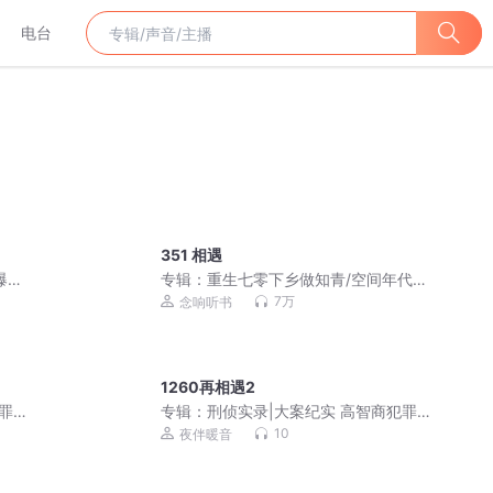
电台
351 相遇
爆了
专辑：
重生七零下乡做知青/空间年代文/
剧
多人有声剧
7万
念响听书
1260再相遇2
罪
专辑：
刑侦实录|大案纪实 高智商犯罪
吕鹏同款
10
夜伴暖音