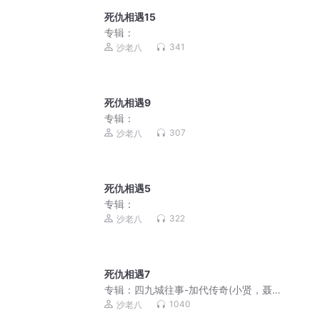
死仇相遇15
专辑：
341
沙老八
死仇相遇9
专辑：
307
沙老八
死仇相遇5
专辑：
322
沙老八
死仇相遇7
专辑：
四九城往事-加代传奇(小贤，聂
磊，李正光，梁旭东)
1040
沙老八