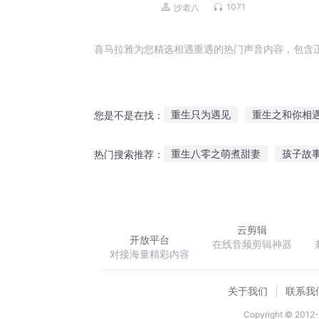
磊，李正光，梁旭东)
1071
沙老八
喜马拉雅为您精选相遇重遇的热门声音内容，包含
重生只为遇见
重生之和你相
您是不是在找：
我遇到你在他之后
重生之人
重生八零之萌煮甜妻
孩子故
热门搜索推荐：
一生奇遇
爱你是从遇见开始
龙腾四方
都市保险侠
念
云剪辑
开放平台
在线音频剪辑神器
对接海量精彩内容
关于我们
联系我
Copyright © 2012-