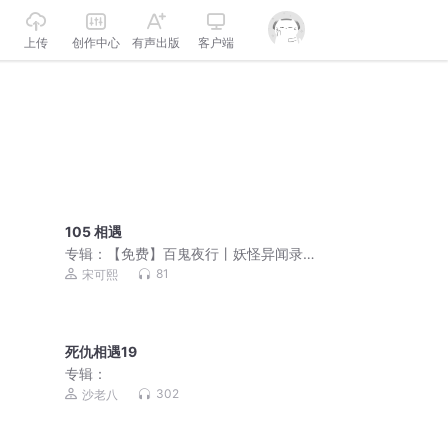
上传
创作中心
有声出版
客户端
105 相遇
专辑：
【免费】百鬼夜行丨妖怪异闻录
丨人与妖的羁绊
81
宋可熙
死仇相遇19
专辑：
302
沙老八