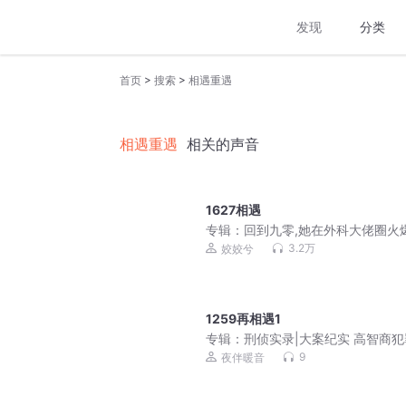
发现
分类
>
>
首页
搜索
相遇重遇
相遇重遇
相关的声音
1627相遇
专辑：
回到九零,她在外科大佬圈火
|姣姣兮 | 起点口碑爽文 | 多人有声
3.2万
姣姣兮
1259再相遇1
专辑：
刑侦实录|大案纪实 高智商犯
吕鹏同款
9
夜伴暖音