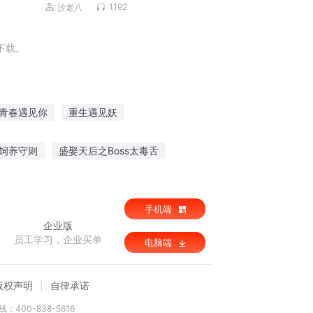
磊，李正光，梁旭东)
1192
沙老八
下载。
青春遇见你
重生遇见妖
见我
时间让我们相遇
并不是奇遇
饲养守则
盛娶天后之Boss太毒舌
命运之运气
冰苍煞界
手机端
企业版
员工学习，企业买单
电脑端
版权声明
自律承诺
：400-838-5616