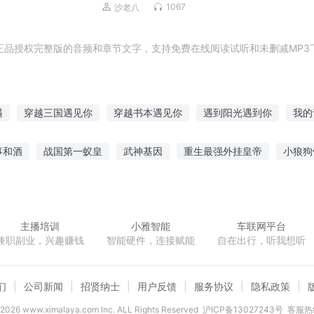
磊，李正光，梁旭东)
1067
沙老八
正品授权完整版的音频和章节文字，支持免费在线阅读试听和未删减MP3
遇
穿越三国遇见你
穿越书本遇见你
遇到阳光遇到你
我的
生最美是遇见
若你遇见她
重生之相遇
他和她遇见
等你遇
事和酒
战国第一蚁皇
武神基因
重生最强外挂皇帝
小狼狗
的
不遇倾城不遇你
从相遇到相遇
遇见花开遇见你
符破道
双魂之天下鸿均
我是这样成为大富豪的
技能熔炼师
主播培训
小雅智能
车联网平台
兼职副业，兴趣赚钱
智能硬件，连接赋能
自在出行，听我想听
们
公司新闻
招贤纳士
用户反馈
服务协议
隐私政策
2026
www.ximalaya.com lnc. ALL Rights Reserved
沪ICP备13027243号
客服热线