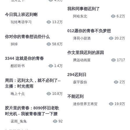
雪月之下
4.5万
我和同事都迟到了
今日我上班迟到喇
阿哈东北
6.2万
玩转粤语学习
13.2万
012愿你的青春不负梦想
你对你的青春想说些什么
薄荷小甜酒
20.2万
掉掉
58.6万
作文里我迟到的原因
3344 这就是你的青春
腾远动画屋
1717
酷匠听书
1.4万
294迟到日
周四：迟到太久，就不必到了--
森宇股份
2万
主播：时光煮雨
晚上十点
10.8万
不能迟到
迷你世界王将贺
19.9万
胶片里的青春：8090怀旧老歌
时光机 - 我被青春撞了一下腰
蓝雨_兔兔
92