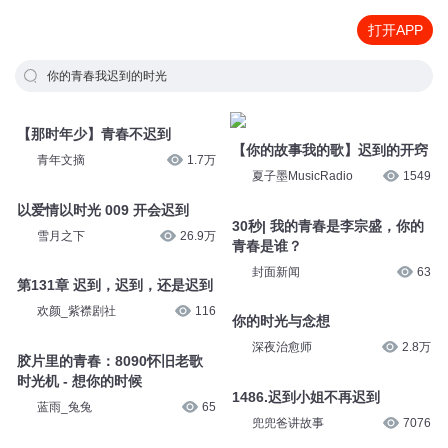
打开APP
你的青春我迟到的时光
【那时年少】青春不迟到
【你的故事我的歌】迟到的开窍
青年文摘
1.7万
夏子墨MusicRadio
1549
以爱情以时光 009 开会迟到
30秒| 我的青春是李宗盛，你的
雪月之下
26.9万
青春是谁？
封面新闻
63
第131章 迟到，迟到，还是迟到
欢颜_紫襟剧社
116
你的时光与念想
深夜治愈师
2.8万
胶片里的青春：8090怀旧老歌
时光机 - 想你的时候
1486.迟到小姐不再迟到
蓝雨_兔兔
65
兜兜爸讲故事
7076