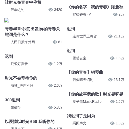
让时光在青春中停留
《你的名字，我的青春》顾曼秋
芳华之约
3420
柠檬香香FM
2万
青春华章·我们出发|你的青春关
迟到
键词是什么？
迷你世界王将贺
21.1万
人民日报海外网
61
迟到
迟到
雪碧云宝
1.6万
只爱好声音
1.2万
【你的青春】钢琴曲
时光不会亏待你的
若似晴天绍钧
13.1万
海林_声声不息
2.6万
【你的故事我的歌】时光晃呀晃
360迟到
夏子墨MusicRadio
1.5万
姣姣兮
5.3万
我迟到了是因为
以爱情以时光 656 我听你的
禹田声文
1.3万