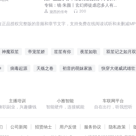
袭！快来听！）
专辑：
镜·朱颜丨玄幻师徒虐恋多人有声
剧
200
黛西的传奇
含正品授权完整版的音频和章节文字，支持免费在线阅读试听和未删减MP
神魔双笙
帝宠笙娇
笙笙有你
夜笙如歌
双笙记之如月双
笙笙不璃
笙如夏花
芦夜笙歌
海上笙歌
三笙缘之琴笙
神
病毒起源
天殇之卷
初音的萌妹家族
快穿大佬威武雄壮
歌
宠婚之总裁太无赖
技能熔炼师
重生之逆天改命
八零奋斗小军
主播培训
小雅智能
车联网平台
兼职副业，兴趣赚钱
智能硬件，连接赋能
自在出行，听我想听
们
公司新闻
招贤纳士
用户反馈
服务协议
隐私政策