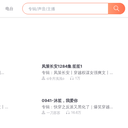
电台
凤策长安1284集 笙笙1
演
专辑：
凤策长安丨穿越权谋女强爽文丨
凤轻原著丨多人精品小说剧
1万
o冷月浅浅o
0941-沐笙，我爱你
文丨
专辑：
快穿之反派又黑化了｜爆笑穿越
｜一刀苏苏多人剧
16.6万
一刀苏苏