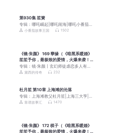
第930集 笙簧
专辑：
哪吒崛起|哪吒闹海|哪吒小番茄历
险记
1502
小番茄故事王国
《镜·朱颜》 169 孽缘（《暗黑系暖婚》
笙笙予你，最极致的爱情，火爆来袭！
快来听！）
专辑：
镜·朱颜丨玄幻师徒虐恋多人有声
剧
232
黛西的传奇
杜月笙 第10章 上海滩的沦落
专辑：
上海滩教父杜月笙|上海三大亨|乱
世枭雄
1470
靠谱故事汇
《镜·朱颜》 172 棋子（《暗黑系暖婚》
笙笙予你，最极致的爱情，火爆来袭！