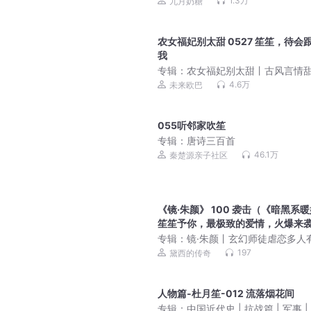
1.3万
九月奶糖
农女福妃别太甜 0527 笙笙，待会
我
专辑：
农女福妃别太甜丨古风言情
宫廷权谋多人有声剧
4.6万
未来欧巴
055听邻家吹笙
专辑：
唐诗三百首
46.1万
秦楚源亲子社区
《镜·朱颜》 100 袭击（《暗黑系
笙笙予你，最极致的爱情，火爆来
快来听！）
专辑：
镜·朱颜丨玄幻师徒虐恋多人
剧
197
黛西的传奇
人物篇-杜月笙-012 流落烟花间
专辑：
中国近代史 | 抗战篇 | 军事 |