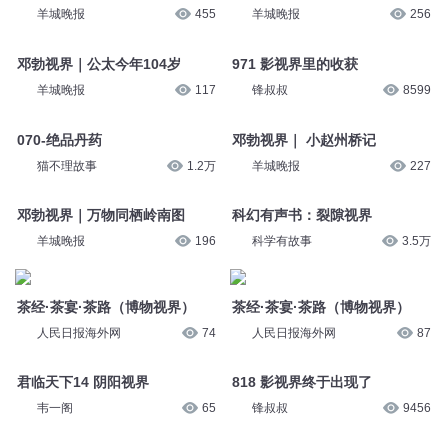
羊城晚报
455
羊城晚报
256
邓勃视界｜公太今年104岁
971 影视界里的收获
羊城晚报
117
锋叔叔
8599
070-绝品丹药
邓勃视界｜ 小赵州桥记
猫不理故事
1.2万
羊城晚报
227
邓勃视界｜万物同栖岭南图
科幻有声书：裂隙视界
羊城晚报
196
科学有故事
3.5万
茶经·茶宴·茶路（博物视界）
茶经·茶宴·茶路（博物视界）
人民日报海外网
74
人民日报海外网
87
君临天下14 阴阳视界
818 影视界终于出现了
韦一阁
65
锋叔叔
9456