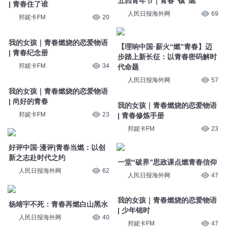
五四青年节｜青春“镇”燃
| 青春住了谁
人民日报海外网
69
邦妮卡FM
20
我的女孩｜青春燃烧的恋爱物语
【理响中国·薪火“燃”青春】迈
| 青春纪念册
步踏上新长征：以青春密码解时
邦妮卡FM
34
代命题
人民日报海外网
57
我的女孩｜青春燃烧的恋爱物语
| 尚好的青春
我的女孩｜青春燃烧的恋爱物语
邦妮卡FM
23
| 青春修炼手册
邦妮卡FM
23
好评中国·漫评|青春当燃：以创
新之志赴时代之约
一堂“破界”思政课点燃青春信仰
人民日报海外网
62
人民日报海外网
47
我的女孩｜青春燃烧的恋爱物语
杨靖宇不死：青春再燃白山黑水
| 少年锦时
人民日报海外网
40
邦妮卡FM
47