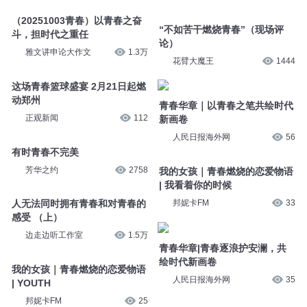
（20251003青春）以青春之奋
“不如苦干燃烧青春”（现场评
斗，担时代之重任
论）
雅文讲申论大作文
1.3万
花臂大魔王
1444
这场青春篮球盛宴 2月21日起燃
动郑州
青春华章｜以青春之笔共绘时代
正观新闻
112
新画卷
人民日报海外网
56
有时青春不完美
芳华之约
2758
我的女孩｜青春燃烧的恋爱物语
| 我看着你的时候
邦妮卡FM
33
人无法同时拥有青春和对青春的
感受 （上）
边走边听工作室
1.5万
青春华章|青春逐浪护安澜，共
绘时代新画卷
我的女孩｜青春燃烧的恋爱物语
人民日报海外网
35
| YOUTH
邦妮卡FM
25