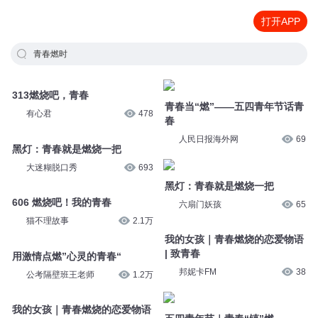
打开APP
青春燃时
313燃烧吧，青春
青春当“燃”——五四青年节话青
有心君
478
春
人民日报海外网
69
黑灯：青春就是燃烧一把
大迷糊脱口秀
693
黑灯：青春就是燃烧一把
606 燃烧吧！我的青春
六扇门妖孩
65
猫不理故事
2.1万
我的女孩｜青春燃烧的恋爱物语
| 致青春
用激情点燃”心灵的青春“
邦妮卡FM
38
公考隔壁班王老师
1.2万
我的女孩｜青春燃烧的恋爱物语