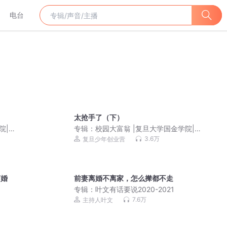
电台
太抢手了（下）
院|
专辑：
校园大富翁 |复旦大学国金学院|
校园故事|财商启蒙
3.6万
复旦少年创业营
离婚
前妻离婚不离家，怎么撵都不走
专辑：
叶文有话要说2020-2021
7.6万
主持人叶文