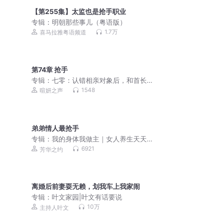
【第255集】太监也是抢手职业
专辑：
明朝那些事儿（粤语版）
1.7万
喜马拉雅粤语频道
第74章 抢手
专辑：
七零：认错相亲对象后，和首长
闪婚了丨神医丨大女主
1548
暄妍之声
弟弟情人最抢手
专辑：
我的身体我做主｜女人养生天天
讲
6921
芳华之约
离婚后前妻耍无赖，划我车上我家闹
专辑：
叶文家园|叶文有话要说
10万
主持人叶文