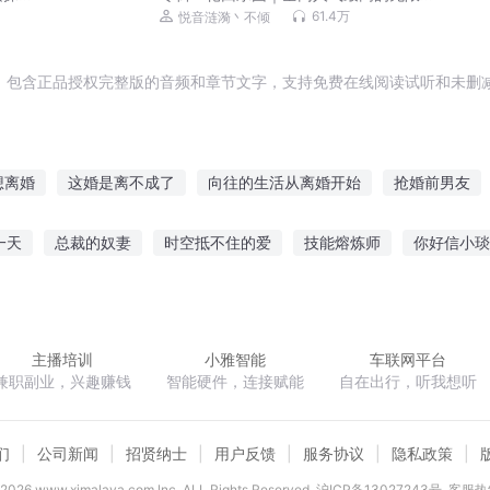
流
61.4万
悦音涟漪丶不倾
，包含正品授权完整版的音频和章节文字，支持免费在线阅读试听和未删减
想离婚
这婚是离不成了
向往的生活从离婚开始
抢婚前男友
左少前妻很抢手
我们离婚吧
不要在我离开之前离开
离婚后我
一天
总裁的奴妻
时空抵不住的爱
技能熔炼师
你好信小琰
离婚的王妃不是好王妃
帝少前妻很抢手
离婚后他成了前妻的萌宠
传说
九幽逐月
龙珠之最强武者
小师叔她修仙又开挂了
主播培训
小雅智能
车联网平台
兼职副业，兴趣赚钱
智能硬件，连接赋能
自在出行，听我想听
们
公司新闻
招贤纳士
用户反馈
服务协议
隐私政策
2026
www.ximalaya.com lnc. ALL Rights Reserved
沪ICP备13027243号
客服热线