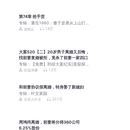
第74章 抢手货
专辑：
重生1980：傻子逆袭从上山打猎
开始丨乡村年代文丨重生八零丨VIP免费
1.9万
凌朝云
精品专辑
大案520【二】20岁男子离婚又后悔，
找前妻复婚被拒，竟杀了前妻一家四口
专辑：
【免费】刑侦大案纪实|悬疑探案|
罪案追踪|AI精讲
1.2万
百远演播
和前妻协议假离婚，转身娶了新媳妇
专辑：
叶文家园
20.1万
主持人叶文
周鸿祎离婚，前妻将分得360公司
6.25%股份