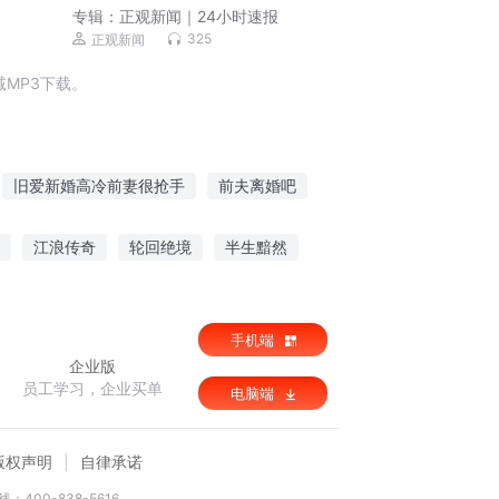
专辑：
正观新闻｜24小时速报
325
正观新闻
MP3下载。
旧爱新婚高冷前妻很抢手
前夫离婚吧
成了前夫的白月光
离婚吧我们
江浪传奇
轮回绝境
半生黯然
于是我们离婚了
离婚前我失忆了
手机端
企业版
员工学习，企业买单
电脑端
版权声明
自律承诺
：400-838-5616