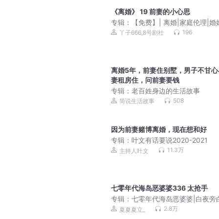
《离婚》 19 前妻的小心思
专辑：
【免费】| 离婚|家庭伦理|婚
活
196
丫子666_8号剧社
离婚5年，前妻住别墅，男子不甘心
妻租房住，问前妻要钱
专辑：
老百姓身边的生活故事
508
简说生活故事
因为前妻赌博离婚，现在想和好
专辑：
叶文有话要说2020-2021
11.3万
主持人叶文
七零年代海岛恶婆婆336 太抢手
专辑：
七零年代海岛恶婆婆|白夜旁
有梗爆笑|年代文|无CP|婆婆文|多
2.8万
夏夏夏立_
剧