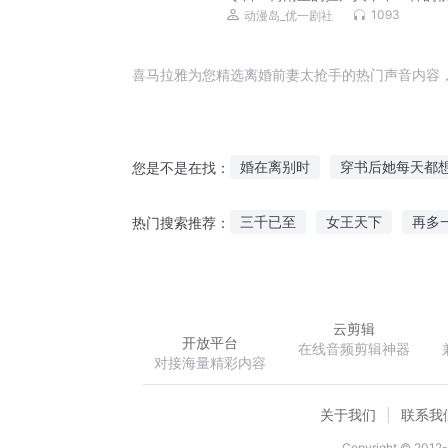
故事
1093
动漫岛_优一剧社
喜马拉雅为您精选离婚前妻太抢手的热门声音内容
婚在离别时
穿书后她每天都
您是不是在找：
离婚之后前夫又开始追我了
三千已至
女王天下
再多
热门搜索推荐：
致命婚宠前妻离婚无效
不想
夫君之你家媳妇重生了
二次
前妻很抢手老婆我们复婚吧
云剪辑
开放平台
在线音频剪辑神器
对接海量精彩内容
关于我们
联系我
Copyright © 2012-