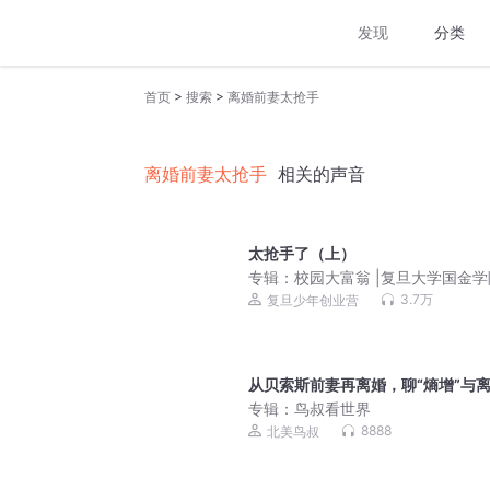
发现
分类
>
>
首页
搜索
离婚前妻太抢手
离婚前妻太抢手
相关的声音
太抢手了（上）
专辑：
校园大富翁 |复旦大学国金学
校园故事|财商启蒙
3.7万
复旦少年创业营
从贝索斯前妻再离婚，聊“熵增”与
专辑：
鸟叔看世界
8888
北美鸟叔