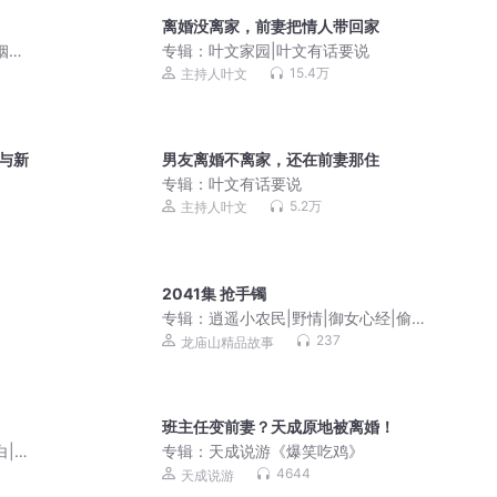
离婚没离家，前妻把情人带回家
姻生
专辑：
叶文家园|叶文有话要说
15.4万
主持人叶文
与新
男友离婚不离家，还在前妻那住
专辑：
叶文有话要说
5.2万
主持人叶文
2041集 抢手镯
专辑：
逍遥小农民|野情|御女心经|偷香
高手|爽文多女主
237
龙庙山精品故事
班主任变前妻？天成原地被离婚！
白|超
专辑：
天成说游《爆笑吃鸡》
人有声
4644
天成说游