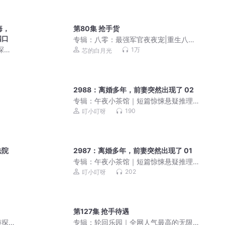
悔，
第80集 抢手货
四口
专辑：
八零：最强军官夜夜宠|重生八零
当后妈|年代|军婚|逆袭|养崽|先婚后爱|
探案|
1万
芯的白月光
精品多人有声剧
2988：离婚多年，前妻突然出现了 02
专辑：
午夜小茶馆｜短篇惊悚悬疑推理
故事集（会员免费）
190
叮小叮呀
法院
2987：离婚多年，前妻突然出现了 01
专辑：
午夜小茶馆｜短篇惊悚悬疑推理
故事集（会员免费）
202
叮小叮呀
第127集 抢手待遇
侦探
专辑：
轮回乐园｜全网人气最高的无限