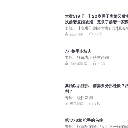
大案519【一】20岁男子离婚又后
找前妻复婚被拒，竟杀了前妻一家
专辑：
【免费】刑侦大案纪实|悬疑
罪案追踪|AI精讲
1.2万
百远演播
77-抢手东坡肉
专辑：
狂飙九十秒古诗词
1.7万
国画家墨威
离婚以后征拆，前妻要分拆迁款？
判了
专辑：
极目新闻
310
极目新闻
第1776章 抢手的乌佐
专辑：
柯南里的捡尸人丨不一样的