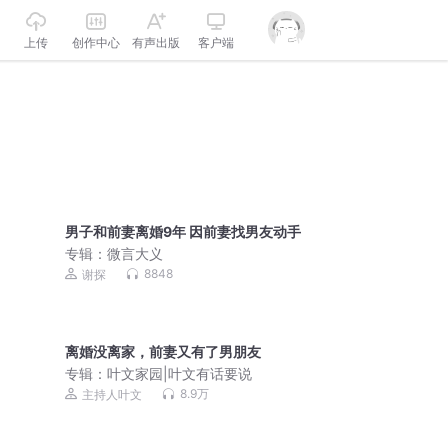
上传
创作中心
有声出版
客户端
男子和前妻离婚9年 因前妻找男友动手
专辑：
微言大义
8848
谢探
离婚没离家，前妻又有了男朋友
专辑：
叶文家园|叶文有话要说
8.9万
主持人叶文