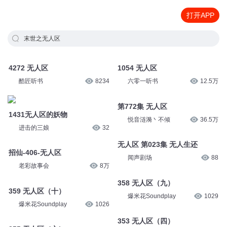
打开APP
末世之无人区
4272 无人区
1054 无人区
酷匠听书
8234
六零一听书
12.5万
第772集 无人区
1431无人区的妖物
悦音涟漪丶不倾
36.5万
进击的三娘
32
无人区 第023集 无人生还
招仙-406-无人区
闻声剧场
88
老彩故事会
8万
358 无人区（九）
359 无人区（十）
爆米花Soundplay
1029
爆米花Soundplay
1026
353 无人区（四）