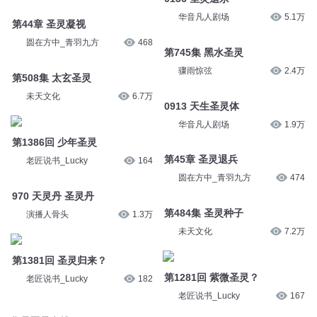
华音凡人剧场
5.1万
第44章 圣灵凝视
圆在方中_青羽九方
468
第745集 黑水圣灵
骤雨惊弦
2.4万
第508集 太玄圣灵
未天文化
6.7万
0913 天生圣灵体
华音凡人剧场
1.9万
第1386回 少年圣灵
第45章 圣灵退兵
老匠说书_Lucky
164
圆在方中_青羽九方
474
970 天灵丹 圣灵丹
第484集 圣灵种子
演播人骨头
1.3万
未天文化
7.2万
第1381回 圣灵归来？
第1281回 紫微圣灵？
老匠说书_Lucky
182
老匠说书_Lucky
167