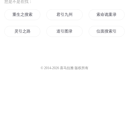
您是不是在找：
重生之搜索引擎
君引九州
索命诡案录
灵引之路
道引图录
位面搜索引擎
现代异灵录之引路人
索天之路
超级搜索引擎
倾城索爱
带着收索引擎闯异界
引动天地
© 2014-
2026
喜马拉雅 版权所有
探索仙神录
上神索爱
引起末日
山神索命
引仙决天录
冷王索妃
引龙之路
引万物者