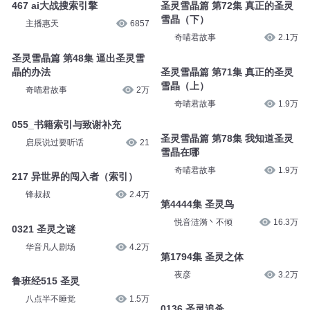
467 ai大战搜索引擎
圣灵雪晶篇 第72集 真正的圣灵
雪晶（下）
主播惠天
6857
奇喵君故事
2.1万
圣灵雪晶篇 第48集 逼出圣灵雪
晶的办法
圣灵雪晶篇 第71集 真正的圣灵
雪晶（上）
奇喵君故事
2万
奇喵君故事
1.9万
055_书籍索引与致谢补充
圣灵雪晶篇 第78集 我知道圣灵
启辰说过要听话
21
雪晶在哪
奇喵君故事
1.9万
217 异世界的闯入者（索引）
锋叔叔
2.4万
第4444集 圣灵鸟
悦音涟漪丶不倾
16.3万
0321 圣灵之谜
华音凡人剧场
4.2万
第1794集 圣灵之体
夜彦
3.2万
鲁班经515 圣灵
八点半不睡觉
1.5万
0136 圣灵追杀