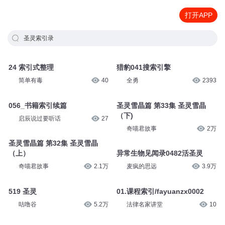
打开APP
圣灵索引录
24 索引式整理
猎豹041搜索引擎
简单有毒
40
全勇
2393
056_书籍索引续篇
圣灵雪晶篇 第33集 圣灵雪晶
（下)
启辰说过要听话
27
奇喵君故事
2万
圣灵雪晶篇 第32集 圣灵雪晶
（上）
异常生物见闻录0482活圣灵
奇喵君故事
2.1万
麦疯的思远
3.9万
519 圣灵
01.课程索引/fayuanzx0002
咕噜谷
5.2万
法律名家讲堂
10