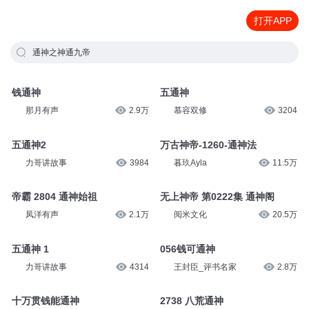
打开APP
通神之神通九帝
钱通神
五通神
那月有声
2.9万
慕容双修
3204
五通神2
万古神帝-1260-通神法
力哥讲故事
3984
暮玖Ayla
11.5万
帝霸 2804 通神始祖
无上神帝 第0222集 通神阁
凤洋有声
2.1万
阅米文化
20.5万
五通神 1
056钱可通神
力哥讲故事
4314
王封臣_评书名家
2.8万
十万贯钱能通神
2738 八荒通神