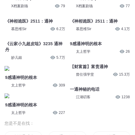
X档案剧场
79
X档案剧场
77
《神相诡医》2511：通神
《神相诡医》2511：通神
慕思维Sir
6.2万
慕思维Sir
4.1万
《云家小九超皮哒》3235 通神
9感通神明的根本
丹
太上哲学
26
妙儿姐
5.7万
【财富篇】富贵通神
曾仕强学堂
15.3万
9感通神明的根本
太上哲学
309
一通神秘的电话
江湖叨客
1238
9感通神明的根本
太上哲学
227
您是不是在找：