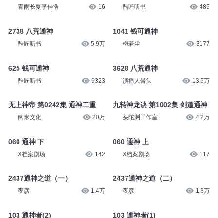
青雨长夏李佳浩
16
酷匠听书
485
2738 八荒通神
1041 钱可通神
酷匠听书
5.9万
柳若尘
3177
625 钱可通神
3628 八荒通神
酷匠听书
9323
演播人骨头
13.5万
无上神帝 第0242集 通神二重
九转神龙诀 第1002集 剑道通神
阅米文化
20万
头陀渊工作室
4.2万
060 通神 下
060 通神 上
X档案剧场
142
X档案剧场
117
2437通神之道（一）
2437通神之道（二）
夜彦
1.4万
夜彦
1.3万
103 通神者(2)
103 通神者(1)