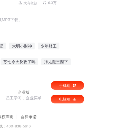
笑话|睡前故事
6.3万
大有叔叔
MP3下载。
记
大明小财神
少年财王
主
我真是财神啊
旺家农妇养包子发大财
苏七今天反攻了吗
拜见魔王陛下
队
黄鸟无衣
快穿大佬威武雄壮
手机端
企业版
员工学习，企业买单
电脑端
版权声明
自律承诺
：400-838-5616