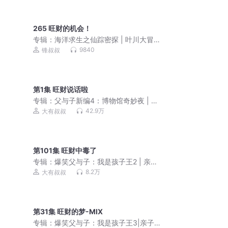
265 旺财的机会！
专辑：
海洋求生之仙踪密探 | 叶川大冒
险 | 锋叔叔
9840
锋叔叔
第1集 旺财说话啦
专辑：
父与子新编4：博物馆奇妙夜 | 亲
子笑话|睡前故事
42.9万
大有叔叔
第101集 旺财中毒了
专辑：
爆笑父与子：我是孩子王2 | 亲子
笑话 | 睡前故事
8.2万
大有叔叔
第31集 旺财的梦-MIX
专辑：
爆笑父与子：我是孩子王3|亲子