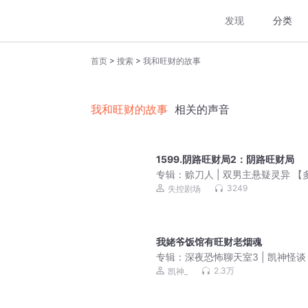
发现
分类
>
>
首页
搜索
我和旺财的故事
我和旺财的故事
相关的声音
1599.阴路旺财局2：阴路旺财局
专辑：
赊刀人 | 双男主悬疑灵异 【
有声剧】
3249
失控剧场
我姥爷饭馆有旺财老烟魂
专辑：
深夜恐怖聊天室3 | 凯神怪谈 
友故事
2.3万
凯神_