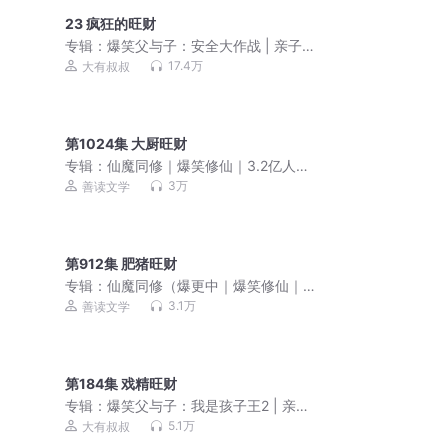
23 疯狂的旺财
专辑：
爆笑父与子：安全大作战 | 亲子
笑话 | 儿童睡前故事
17.4万
大有叔叔
第1024集 大厨旺财
专辑：
仙魔同修｜爆笑修仙｜3.2亿人气
｜热血｜七弦
3万
善读文学
第912集 肥猪旺财
专辑：
仙魔同修（爆更中｜爆笑修仙｜
热血｜周琢岩&七弦）
3.1万
善读文学
第184集 戏精旺财
专辑：
爆笑父与子：我是孩子王2 | 亲子
笑话 | 睡前故事
5.1万
大有叔叔