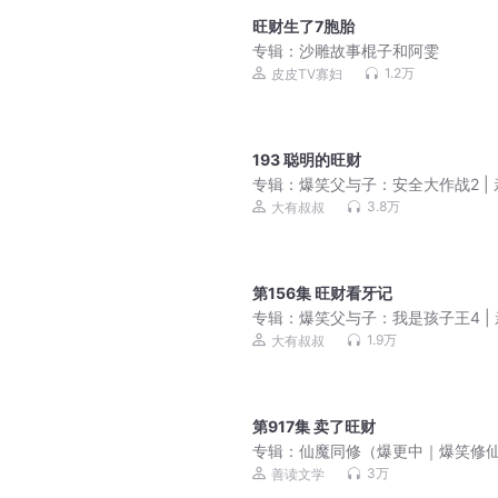
旺财生了7胞胎
专辑：
沙雕故事棍子和阿雯
1.2万
皮皮TV寡妇
193 聪明的旺财
专辑：
爆笑父与子：安全大作战2 |
笑话|睡前故事
3.8万
大有叔叔
第156集 旺财看牙记
专辑：
爆笑父与子：我是孩子王4 |
笑话 |睡前故事
1.9万
大有叔叔
第917集 卖了旺财
专辑：
仙魔同修（爆更中｜爆笑修
热血｜周琢岩&七弦）
3万
善读文学