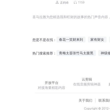
1159
孟鹤峰
喜马拉雅为您精选我和旺财的故事的热门声音内容
春花一笑财来到
家有财女
您是不是在找：
重生的苏旺
中二旺财进化论
青梅太嚣张竹马太腹黑
神级
热门搜索推荐：
财迷娇妻太旺夫
财神元宝
穿越红楼之黛玉驾到
夜鸦崛
云剪辑
开放平台
在线音频剪辑神器
对接海量精彩内容
关于我们
联系我
Copyright © 2012-