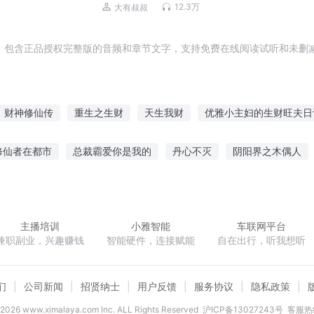
笑话 | 睡前故事
12.3万
大有叔叔
，包含正品授权完整版的音频和章节文字，支持免费在线阅读试听和未删减
财神修仙传
重生之生财
天生我财
优雅小主妇的生财旺夫日
斗罗之财神斗罗
重生之生财有道
重生之小财神
仙宝小财
修仙者在都市
总裁霸爱你是我的
丹心不灭
阴阳界之木偶人
小仙有财
重生之财倾天下
起天际
朕的难处
穿成七十年代俏媳妇
天殇之卷
超次元舰
主播培训
小雅智能
车联网平台
兼职副业，兴趣赚钱
智能硬件，连接赋能
自在出行，听我想听
们
公司新闻
招贤纳士
用户反馈
服务协议
隐私政策
2026
www.ximalaya.com lnc. ALL Rights Reserved
沪ICP备13027243号
客服热线