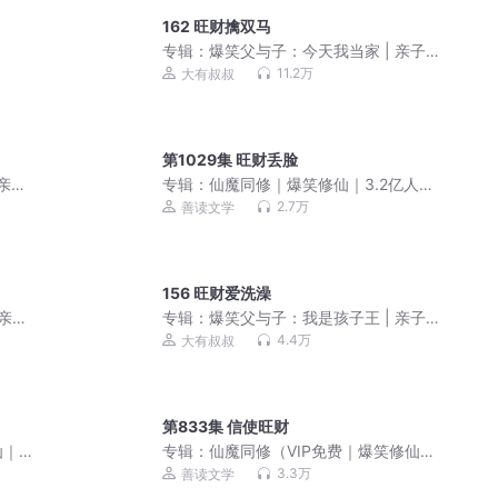
162 旺财擒双马
专辑：
爆笑父与子：今天我当家 | 亲子
笑话 | 睡前故事
11.2万
大有叔叔
第1029集 旺财丢脸
 亲子
专辑：
仙魔同修｜爆笑修仙｜3.2亿人气
｜热血｜七弦
2.7万
善读文学
156 旺财爱洗澡
 亲子
专辑：
爆笑父与子：我是孩子王 | 亲子
笑话 | 睡前故事
4.4万
大有叔叔
第833集 信使旺财
仙｜
专辑：
仙魔同修（VIP免费｜爆笑修仙｜
周琢岩&七弦）
3.3万
善读文学