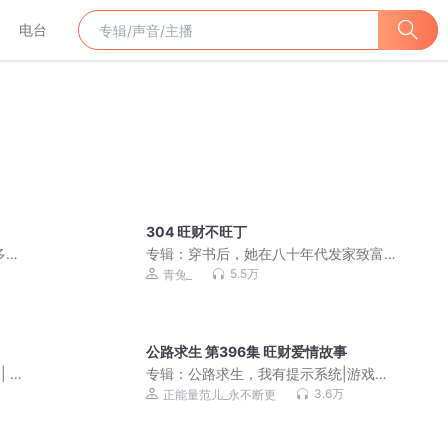
电台
304 旺财不旺丁
多人
专辑：
穿书后，她在八十年代发家致富|
全平台破亿年代军婚|青兔心念领衔|多人
5.5万
青兔_
有声剧
公路求生 第396集 旺财爱情故事
| 听
专辑：
公路求生，我有提示系统|游戏异
界|轻松爆爽|VIP免费
3.6万
正能量范儿_永不断更