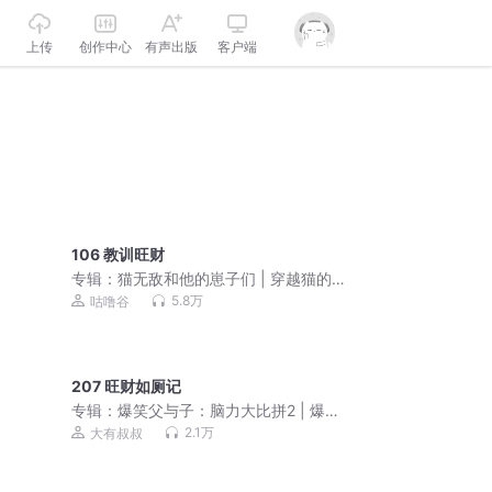
上传
创作中心
有声出版
客户端
106 教训旺财
专辑：
猫无敌和他的崽子们 | 穿越猫的
世界 | 马小川励志
5.8万
咕噜谷
207 旺财如厕记
专辑：
爆笑父与子：脑力大比拼2 | 爆笑
益智|亲子笑话
2.1万
大有叔叔