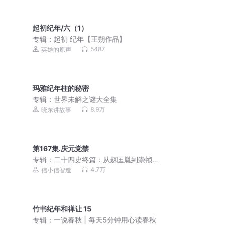
起初纪年/六（1）
专辑：
起初 纪年【王朔作品】
5487
英雄的原声
玛雅纪年柱的秘密
专辑：
世界未解之谜大全集
8.9万
晓东讲故事
第167集.庆元党禁
专辑：
二十四史终篇：从赵匡胤到崇祯
皇帝
4.7万
信小信智造
竹书纪年和禅让 15
专辑：
一说春秋 | 每天5分钟用心读春秋