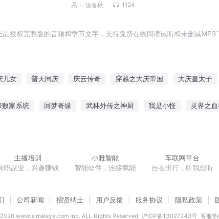
1124
一说春秋
正品授权完整版的音频和章节文字，支持免费在线阅读试听和未删减MP3
庆儿女
普天同庆
庆云传奇
穿越之大庆帝国
大庆皇太子
水浒西门庆
快穿之吉庆有余
庆阳成长手札
重生之西门庆
壕败家系统
回梦奇缘
武林外传之神厨
我是小怪
灵界之血
之长歌行
异能重生西门庆
败的城
命运之运气
重生之七世嫁娘
不想修仙的史莱姆不是
主播培训
小雅智能
车联网平台
兼职副业，兴趣赚钱
智能硬件，连接赋能
自在出行，听我想听
们
公司新闻
招贤纳士
用户反馈
服务协议
隐私政策
2026
www.ximalaya.com lnc. ALL Rights Reserved
沪ICP备13027243号
客服热线