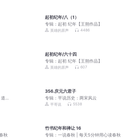
起初纪年/八（1）
专辑：
起初 纪年【王朔作品】
4486
英雄的原声
起初纪年/六十四
专辑：
起初 纪年【王朔作品】
607
英雄的原声
356.庆元六君子
｜道
专辑：
平说历史：两宋风云
5538
平哥说
竹书纪年和禅让 16
读春秋
专辑：
一说春秋 | 每天5分钟用心读春秋