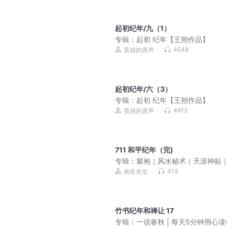
起初纪年/九（1）
专辑：
起初 纪年【王朔作品】
4548
英雄的原声
起初纪年/六（3）
专辑：
起初 纪年【王朔作品】
4912
英雄的原声
711 和平纪年（完)
专辑：
紫袍｜风水秘术｜天涯神贴
士流经典作品｜三集上瘾
414
南笙先生
竹书纪年和禅让 17
专辑：
一说春秋 | 每天5分钟用心