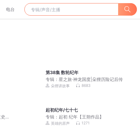
电台
第38集 数轮纪年
专辑：
星之旅·神龙国度|朵狸历险记后传
8683
朵狸讲故事
起初纪年/七十七
文史
专辑：
起初 纪年【王朔作品】
一代
1271
英雄的原声
础