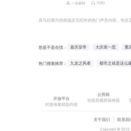
1083
一说春秋
喜马拉雅为您精选庆元纪年的热门声音内容，包含
嘉庆皇帝
大庆第一恶
重
您是不是在找：
大官人西门庆
重生西门庆
九龙之风者
都市之就是这么
热门搜索推荐：
庆余年之我叫王启年
庆余年
DC家的骑士
许你一座花开不
云剪辑
开放平台
在线音频剪辑神器
对接海量精彩内容
关于我们
联系我
Copyright © 2012-