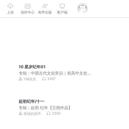
上传
创作中心
有声出版
客户端
10 星岁纪年01
专辑：
中国古代文化常识｜初高中文史
积累，公务员考研文史常识必读｜一代
3487
196先生
语言学大师，写给普通人的通识基础
起初纪年/十一
专辑：
起初 纪年【王朔作品】
3392
英雄的原声