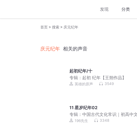
发现
分类
>
>
首页
搜索
庆元纪年
庆元纪年
相关的声音
起初纪年/十
专辑：
起初 纪年【王朔作品】
3549
英雄的原声
11 星岁纪年02
专辑：
中国古代文化常识｜初高中
积累，公务员考研文史常识必读｜
3348
196先生
语言学大师，写给普通人的通识基