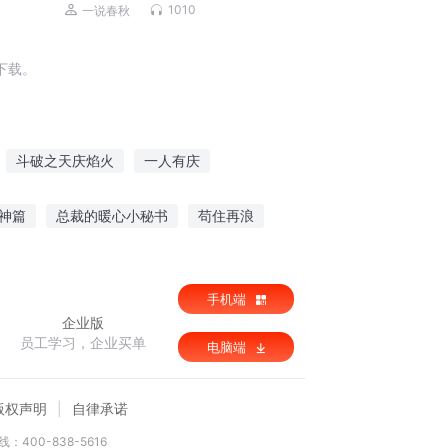
1010
一说春秋
下载。
斗破之天庆焰火
一人有庆
庆之的野望
安庆年记事
神篇
总裁的暖心小秘书
苟住再浪
好勇者
师士无双
异界之掠夺升级系统
手机端
企业版
员工学习，企业买单
电脑端
版权声明
自律承诺
：400-838-5616