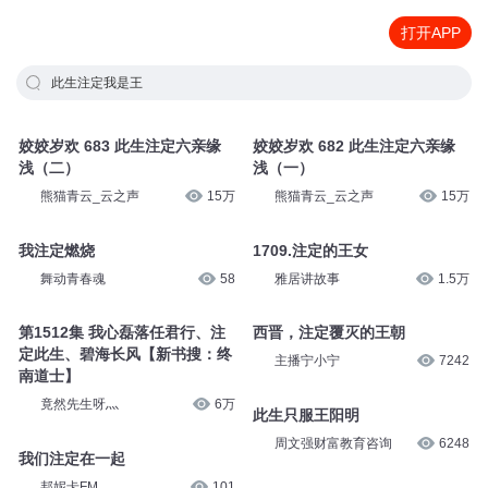
打开APP
此生注定我是王
姣姣岁欢 683 此生注定六亲缘
姣姣岁欢 682 此生注定六亲缘
浅（二）
浅（一）
熊猫青云_云之声
15万
熊猫青云_云之声
15万
我注定燃烧
1709.注定的王女
舞动青春魂
58
雅居讲故事
1.5万
第1512集 我心磊落任君行、注
西晋，注定覆灭的王朝
定此生、碧海长风【新书搜：终
主播宁小宁
7242
南道士】
竟然先生呀灬
6万
此生只服王阳明
周文强财富教育咨询
6248
我们注定在一起
邦妮卡FM
101