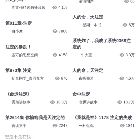
清清柚声
66
周文强精选独播音频
4.1万
人的命，天注定
第011章-注定
一星期一本书
6万
白小摩
7868
系统炸了，我成了系统0368注
注定的暴跌！
定的
孟可的思想空间
4158
_牛大宝_
3.3万
第673集 注定
人的命，天注定
初九同学_青羽九方
676
夜听频道
4.6万
《命运注定》
命中注定
霄旭讲故事
10.3万
老飘讲故事
18.7万
第2614集 你输给我是天注定的
《我就是神》1178 注定的失败
善读文学
2247
一种侃侃
1841
您是不是在找：