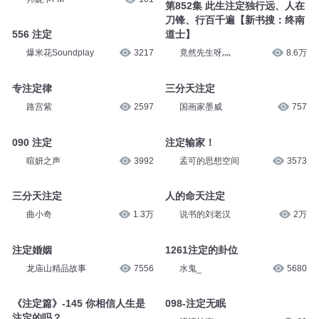
第852集 此生注定独行远、人在
刀锋、行百千遍【新书搜：终南
556 注定
道士】
爆米花Soundplay
3217
竟然先生呀灬
8.6万
专注定律
三分天注定
路宫紫
2597
国画家墨威
757
090 注定
注定输家！
暄妍之声
3992
孟可的思想空间
3573
三分天注定
人的命天注定
曲小奇
1.3万
说书的刘老汉
2万
注定婚姻
1261注定的卦位
龙庙山精品故事
7556
水鬼_
5680
《注定篇》-145 你相信人生是
098-注定无眠
注定的吗？