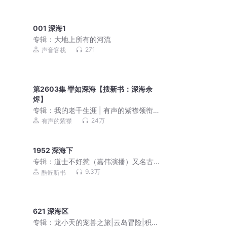
001 深海1
专辑：
大地上所有的河流
271
声音客栈
第2603集 罪如深海【搜新书：深海余
烬】
专辑：
我的老千生涯 | 有声的紫襟领衔
演播 | 全新演绎多人有声剧 | VIP免费
24万
有声的紫襟
1952 深海下
专辑：
道士不好惹（嘉伟演播）又名古
井观传奇
9.3万
酷匠听书
621 深海区
专辑：
龙小天的宠兽之旅|云岛冒险|积极