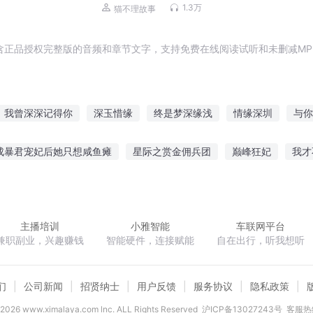
命诅
励志成长|猫不理故事
1.3万
猫不理故事
含正品授权完整版的音频和章节文字，支持免费在线阅读试听和未删减MP
我曾深深记得你
深玉惜缘
终是梦深缘浅
情缘深圳
与你
水流年情深缘浅
情深缘浅男神老公求放过
情深缘浅错的时光对的
成暴君宠妃后她只想咸鱼瘫
星际之赏金佣兵团
巅峰狂妃
我才
你
缘浅缘深皆月明
情深怨缘
缘浅情深宁少强宠小娇妻
裁
剑斩风雷
吞噬星空之赵东篱
杀手之异世辉煌
乱世鬼谷
主播培训
小雅智能
车联网平台
兼职副业，兴趣赚钱
智能硬件，连接赋能
自在出行，听我想听
们
公司新闻
招贤纳士
用户反馈
服务协议
隐私政策
2026
www.ximalaya.com lnc. ALL Rights Reserved
沪ICP备13027243号
客服热线