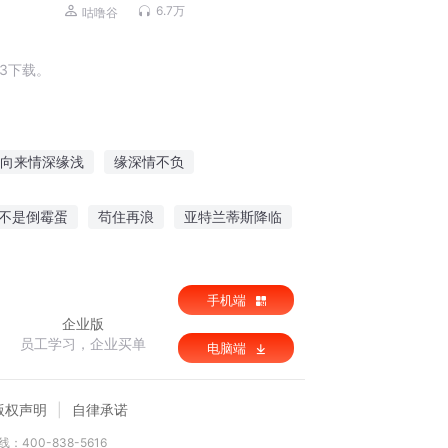
努力
6.7万
咕噜谷
3下载。
向来情深缘浅
缘深情不负
你
原来缘深
道情深话缘浅
缘深凡爱
不是倒霉蛋
苟住再浪
亚特兰蒂斯降临
都市情爱
手机端
企业版
员工学习，企业买单
电脑端
版权声明
自律承诺
：400-838-5616