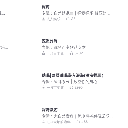
深海
减压
专辑：
自然助眠曲 | 禅意禅乐 解压助眠
舒缓压力
35
人人娱乐
深海炸弹
柔乐
专辑：
你的百变软萌女友
5702
一只百变鹿
助眠‖舒缓催眠潜入深海(深海捂耳）
专辑：
舔耳系列 | 放空你的身心
2995
一只百变鹿
深海漫游
专辑：
大自然音疗｜流水鸟鸣伴轻柔乐
曲，舒缓神经，深度睡眠
488
过往云烟的流年