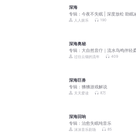
深海
专辑：
今夜不失眠 | 深度放松 助眠
轻松入睡
190
人人娱乐
深海奥秘
专辑：
大自然音疗｜流水鸟鸣伴轻
曲，舒缓神经，深度睡眠
409
过往云烟的流年
深海巨兽
专辑：
狒狒游戏解说
8万
天天爱读
深海回响
专辑：
治愈失眠纯音乐
85
沫沫音乐剧场