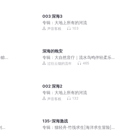
003 深海3
专辑：
大地上所有的河流
103
声音客栈
深海的晚安
命赊
专辑：
大自然音疗｜流水鸟鸣伴轻柔乐
曲，舒缓神经，深度睡眠
465
过往云烟的流年
002 深海2
专辑：
大地上所有的河流
132
声音客栈
135-深海激战
则类
专辑：
猫轻舟·竹筏求生|海洋求生冒险|