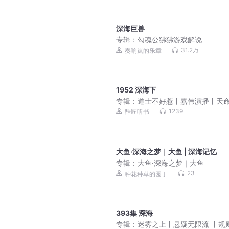
深海巨兽
专辑：
勾魂公狒狒游戏解说
31.2万
奏响岚的乐章
1952 深海下
专辑：
道士不好惹丨嘉伟演播丨天
刀人前传 免费福利
1239
酷匠听书
大鱼·深海之梦｜大鱼 | 深海记忆
专辑：
大鱼·深海之梦｜大鱼
23
种花种草的园丁
393集 深海
专辑：
迷雾之上丨悬疑无限流 丨规