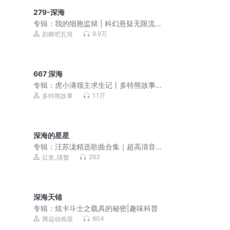
279-深海
专辑：
我的细胞监狱 | 科幻悬疑无限流 |
3D精品多人剧
8.9万
剧舞吧瓦塔
667 深海
专辑：
虎小满领主求生记丨多特熊故事
丨山海神兽
1.1万
多特熊故事
深海的星星
专辑：
汪苏泷精选歌曲合集｜超高清音
质｜必备歌单
263
豇浆_喵繁
深海天锚
专辑：
炫卡斗士之载具的秘密|趣味科普
804
腾远动画屋