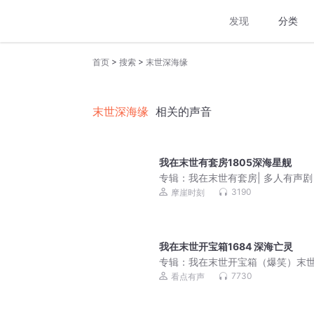
发现
分类
>
>
首页
搜索
末世深海缘
末世深海缘
相关的声音
我在末世有套房1805深海星舰
专辑：
我在末世有套房| 多人有声剧
3190
摩崖时刻
我在末世开宝箱1684 深海亡灵
专辑：
我在末世开宝箱（爆笑）末
炉&科幻系统|末日杀神
7730
看点有声