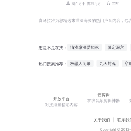
怪谈丨反套路主角丨群像生存丨致
2281
圆在方中_青羽九方
咒丨多人有声剧
喜马拉雅为您精选末世深海缘的热门声音内容，包
情浅缘深爱如冰
缘定深宫
您是不是在找：
缘来深情命中注定恋上你
似
极恶人间录
九天封魂
穿
热门搜索推荐：
情深缘浅浅爱深缠
深深爱着
轩辕隋唐
萌妻难养关门放总
云剪辑
开放平台
在线音频剪辑神器
对接海量精彩内容
关于我们
联系我
Copyright © 2012-