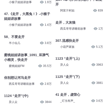
小猴子姐姐讲故事
1.9万
开
阿富汗村姑
839
47.《走开，大黑兔！》-小猴子
姐姐讲故事
走开，大灰狼
小猴子姐姐讲故事
1.4万
西瓜哥哥讲睡前故事
1万
58、不要走开
307.流感快走开
半小仙儿
3.8万
小葫芦家族
5.1万
蜜桃姐姐讲故事_1091_坏脾气
1123 “走开”(上)
小精灵，快走开
异人众
3963
蜜桃姐姐FM
35.5万
1125 “走开”(下)
你别想让河马走开
异人众
3881
西瓜哥哥讲睡前故事
2.8万
41 走开，虚荣心
1124 “走开”(中)
_叮当有声_
3.6万
异人众
3844