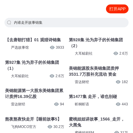
打开APP
内谁走开故事锦集
【去唐朝打猎】01 观猎诗锦集
第928集 沦为弃子的长锦集团
（2）
严选故事馆
3933
大耳鲸剧社
2.6万
第927集 沦为弃子的长锦集团
（1）
美锦能源股东美锦集团质押
3531.7万股补充流动 资金
大耳鲸剧社
2.6万
雷达财经
182
美锦能源第一大股东美锦集团累
计质押16.39亿股
第1477集 走开，谁也别碰
雷达财经
94
昕桐昕语
443
熬夜熬夜快走开【睡前故事5】
蜜桃姐姐讲故事_1566_走开，
大黑兔
飞狗MOCO官方
30.2万
蜜桃姐姐FM
31万