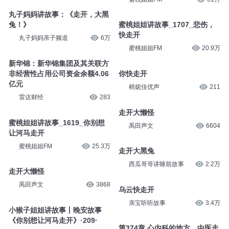
丸子妈妈讲故事：《走开，大黑
兔！》
蜜桃姐姐讲故事_1707_悲伤，
快走开
丸子妈妈亲子频道
6万
蜜桃姐姐FM
20.9万
新华锦：新华锦集团及其关联方
非经营性占用公司资金余额4.06
你快走开
亿元
棉妮佳优声
211
雷达财经
283
走开大懒怪
蜜桃姐姐讲故事_1619_你别想
禹田声文
6604
让河马走开
蜜桃姐姐FM
25.3万
走开大黑兔
西瓜哥哥讲睡前故事
2.2万
走开大懒怪
禹田声文
3868
乌云快走开
亲宝听听故事
3.4万
小猴子姐姐讲故事丨晚安故事
《你别想让河马走开》·209·
第374章 心内科的地方，中医走