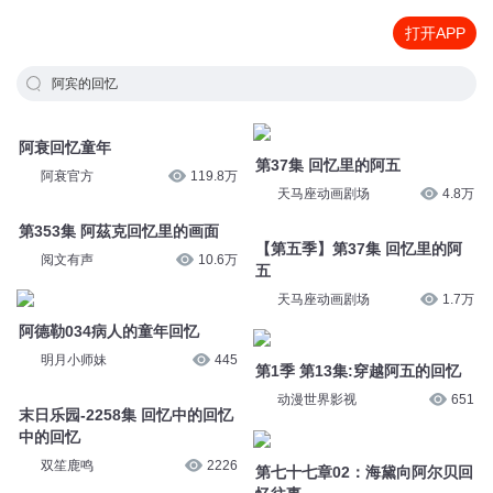
打开APP
阿宾的回忆
阿衰回忆童年
第37集 回忆里的阿五
阿衰官方
119.8万
天马座动画剧场
4.8万
第353集 阿茲克回忆里的画面
【第五季】第37集 回忆里的阿
五
阅文有声
10.6万
天马座动画剧场
1.7万
阿德勒034病人的童年回忆
第1季 第13集:穿越阿五的回忆
明月小师妹
445
动漫世界影视
651
末日乐园-2258集 回忆中的回忆
中的回忆
第七十七章02：海黛向阿尔贝回