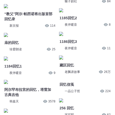
阿尔法脑波音乐 - 回忆微微笑
阿尔法脑波音乐 - 回忆微微笑
闯荡的英俊
54
猴子剧社
84
“教父”阿尔·帕西诺将出版首部
1185回忆2
回忆录
夜伴暖音
8
新京报
114
1186回忆3
庙的回忆
夜伴暖音
11
珍爱朗读
25
藏区回忆
1184回忆1
老飘讲故事
26万
夜伴暖音
9
回忆信笺
阿尔罕布拉宫的回忆，塔雷加
一品公子哲
224
古典吉他