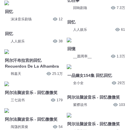
忆往事
双笙鹿鸣
2226
回响剧场
7.3万
回忆
回忆
沫沫音乐剧场
12
人人娱乐
61
回忆
回憶
人人娱乐
38
__圆周率__
1.3万
阿尔汗布拉宫的回忆
Recuerdos De La Alhambra
一品嫡女154集 回忆回忆
韩嘉天
25.1万
全小全
29万
阿尔法脑波音乐 - 回忆微微笑
阿尔法脑波音乐 - 回忆微微笑
三七说书
179
紫襟说书
103