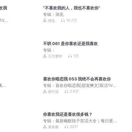
欢我
“不喜欢我的人，我也不喜欢你”
专辑：
洞见
V1|
10.7万
洞见
不哄 061 是你喜欢还是我喜欢
专辑：
1万
王可爱咩
喜欢你暗恋我 053 我绝不会再喜欢你
满级
专辑：
喜欢你暗恋我|甜宠爽文|双洁1V1|
阅文白金现言|多人有声剧
2.4万
甜什柒
你喜欢我还是喜欢很多钱？
专辑：
最新幽默段子笑话大全｜每日更
新
2317
薯条酱