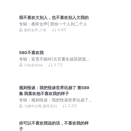
我不喜欢欠别人，也不喜欢别人欠我的
专辑：
夜听女声| 陪你一个人到二个人
4.9万
夜听女声_小末
580不喜欢我
专辑：
富贵不能吟|古言重生搞笑甜宠权
谋悬疑|青铜穗原著|小仙女多人有声剧
3.7万
小仙女Alina
规则怪谈：我把怪谈世界玩崩了 第589
集 我喜欢他不喜欢我的样子
专辑：
规则怪谈：我把怪谈世界玩崩了|
异能脑洞|多人有声
2.3万
七猫中文网_都市玄幻
你可以不喜欢我说的话，不喜欢我的样
子