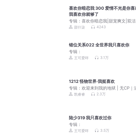
喜欢你暗恋我 300 爱情不光是你喜
我喜欢你就够了
专辑：
喜欢你暗恋我|甜宠爽文|双洁1
阅文白金现言|多人有声剧
4243
甜什柒
错位关系022 全世界我只喜欢你
专辑：
3.1万
王可爱咩
1212 怪物世界·我挺喜欢
专辑：
欢迎来到我的地狱 | 无CP｜
大佬｜女强
2.3万
凯睿睿
陆少319 我只喜欢过你
专辑：
3.5万
王可爱咩