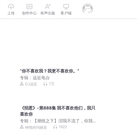
上传
创作中心
有声出版
客户端
“你不喜欢我？我更不喜欢你。”
专辑：
远近电台
1万
DJ远近
《招惹》-第888集 我不喜欢他们，我只
喜欢你
专辑：
【潮线之下】泪我不流了，你我
不要了 ，所以别招惹我
1922
钟情的玛丽苏