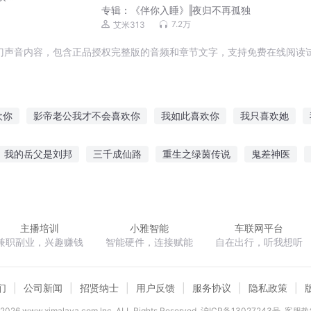
专辑：
《伴你入睡》‖夜归不再孤独
7.2万
艾米313
门声音内容，包含正品授权完整版的音频和章节文字，支持免费在线阅读试
欢你
影帝老公我才不会喜欢你
我如此喜欢你
我只喜欢她
喜欢你
喜欢你我也是
我真的不会喜欢你
我喜欢的你都有
我的岳父是刘邦
三千成仙路
重生之绿茵传说
鬼差神医
你
恋上大神真喜欢
可是我只喜欢你
我怎么可能喜欢他
你
北大陆骑士卷骑士传说
命运之运气
睡着以后
二次元大法师
主播培训
小雅智能
车联网平台
兼职副业，兴趣赚钱
智能硬件，连接赋能
自在出行，听我想听
们
公司新闻
招贤纳士
用户反馈
服务协议
隐私政策
2026
www.ximalaya.com lnc. ALL Rights Reserved
沪ICP备13027243号
客服热线