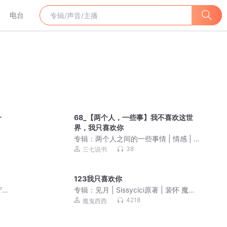
电台
一
68_【两个人，一些事】我不喜欢这世
界，我只喜欢你
专辑：
两个人之间的一些事情 | 情感 | 故
事
38
三七说书
123我只喜欢你
守墓
专辑：
见月 | Sissycici原著 | 裴怀 魔鬼
西西 | 互撩 | 不拉灯文学
4218
魔鬼西西