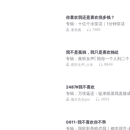
你喜欢我还是喜欢很多钱？
专辑：
十亿个冷笑话｜1分钟笑话
7680
薯条酱
我不是孤独，我只是喜欢独处
专辑：
夜听女声| 陪你一个人到二个
8849
夜听女声_小末
2487#我不喜欢
专辑：
万倍返还：徒弟筑基我直接成
爆笑&无敌&爽文不圣母 | 多人有声
2653
撒旦先生pro
0611-我不喜欢你不乖
专辑：
国民影帝暗恋我丨都市现言-