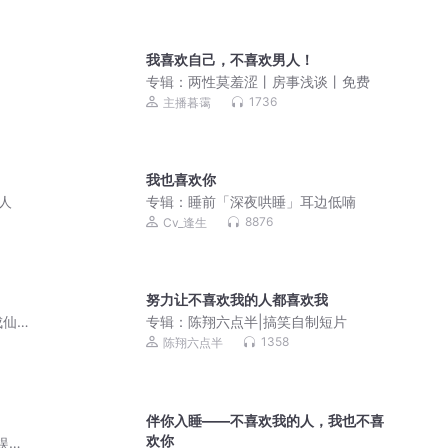
我喜欢自己，不喜欢男人！
专辑：
两性莫羞涩丨房事浅谈丨免费
1736
主播暮霭
我也喜欢你
人
专辑：
睡前「深夜哄睡」耳边低喃
8876
Cv_逢生
努力让不喜欢我的人都喜欢我
仙 |
专辑：
陈翔六点半|搞笑自制短片
剧
1358
陈翔六点半
伴你入睡——不喜欢我的人，我也不喜
欢你
娱乐