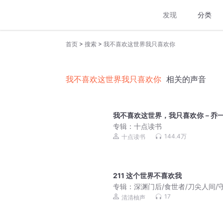
发现
分类
>
>
首页
搜索
我不喜欢这世界我只喜欢你
我不喜欢这世界我只喜欢你
相关的声音
我不喜欢这世界，我只喜欢你－乔
专辑：
十点读书
144.4万
十点读书
211 这个世界不喜欢我
专辑：
深渊门后/食世者/刀尖人间/
大夏夜/刃口向神
17
清清柚声