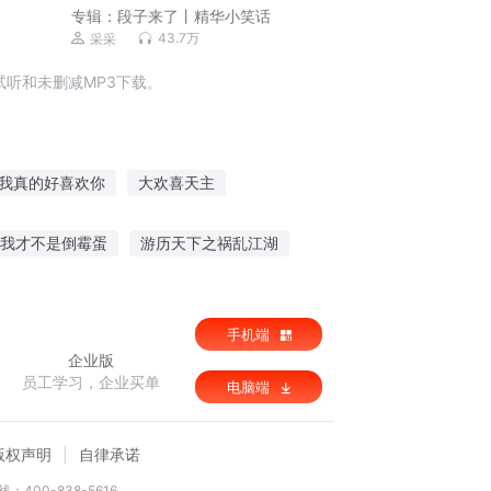
专辑：
段子来了丨精华小笑话
43.7万
采采
听和未删减MP3下载。
我真的好喜欢你
大欢喜天主
真心喜欢你哦
我和我喜欢的你
我才不是倒霉蛋
游历天下之祸乱江湖
喜欢我吗
风轻云淡好回家
小公子你媳妇又没了
手机端
企业版
员工学习，企业买单
电脑端
版权声明
自律承诺
：400-838-5616