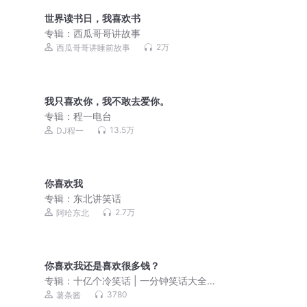
世界读书日，我喜欢书
专辑：
西瓜哥哥讲故事
2万
西瓜哥哥讲睡前故事
我只喜欢你，我不敢去爱你。
专辑：
程一电台
13.5万
DJ程一
你喜欢我
专辑：
东北讲笑话
2.7万
阿哈东北
你喜欢我还是喜欢很多钱？
专辑：
十亿个冷笑话 | 一分钟笑话大全
儿童清新版
3780
薯条酱