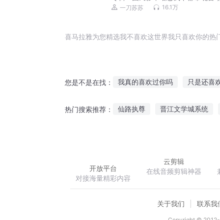
圈甜宠多人剧（喜马拉雅铁三角）
16.1万
一刀苏苏
喜马拉雅为您精选我不喜欢这世界我只喜欢你的热
我真的喜欢过你吗
只是还喜
您是不是在找：
我喜欢你很喜欢你
那时的我
仙路执尊
晋江文学城系统
热门搜索推荐：
我只喜欢你
你是欢喜喜欢是
震惊我成了王者荣耀新英雄
云剪辑
开放平台
在线音频剪辑神器
对接海量精彩内容
关于我们
联系我
Copyright © 2012-