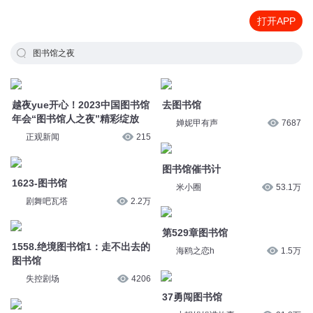
打开APP
图书馆之夜
越夜yue开心！2023中国图书馆
去图书馆
年会“图书馆人之夜”精彩绽放
婵妮甲有声
7687
正观新闻
215
图书馆催书计
1623-图书馆
米小圈
53.1万
剧舞吧瓦塔
2.2万
第529章图书馆
1558.绝境图书馆1：走不出去的
图书馆
海鸥之恋h
1.5万
失控剧场
4206
37勇闯图书馆
大英图书馆
小靓姐姐讲故事
21.8万
旭思读书君
8