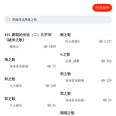
打开APP
星舰传说离殇之歌
431 夏朝的传说（二）孔甲和
树之歌
《破斧之歌》
白云悠悠6
2.9万
柳若尘
2959
π之歌
海之歌
豇浆_喵繁
253
沫沫音乐剧场
72
和之歌
和之歌
沫沫音乐剧场
129
人人娱乐
188
和之歌
和之歌
沫沫音乐剧场
25
人人娱乐
91
喵喵之歌