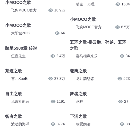
小MOCO之歌
晴空__万理
1584
飞狗MOCO官方
18.9万
小MOCO之歌
小MOCO之歌
飞狗MOCO官方
8.5万
太阳城2022
66
五环之歌-岳云鹏、孙越、五环
踏星5900章 传说
之歌
伍壹先生
2.4万
喜马相声来乐
34
茶道之歌
老鹰之歌
雪儿XueEr
27.8万
龙井韵悠悠
523
自由之歌
舞者之歌
风语社彤云
1191
意林
2万
智者之歌
下沉之歌
波动的海洋
3776
珍爱朗读
38