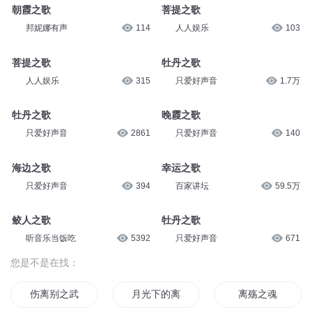
朝霞之歌
菩提之歌
邦妮娜有声
114
人人娱乐
103
菩提之歌
牡丹之歌
人人娱乐
315
只爱好声音
1.7万
牡丹之歌
晚霞之歌
只爱好声音
2861
只爱好声音
140
海边之歌
幸运之歌
只爱好声音
394
百家讲坛
59.5万
鲛人之歌
牡丹之歌
听音乐当饭吃
5392
只爱好声音
671
您是不是在找：
伤离别之武殇
月光下的离殇
离殇之魂