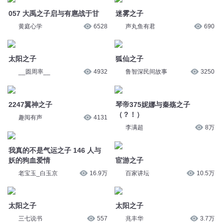
2247翼神之子
琴帝375妮娜与秦殇之子
（？！）
趣阅有声
4131
李满超
8万
我真的不是气运之子 146 人与
妖的狗血爱情
宦游之子
老宝玉_白玉京
16.9万
百家讲坛
10.5万
太阳之子
太阳之子
三七说书
557
兆丰华
3.7万
悍匪之子
太阳之子
摇摆的康康
1168
莫洋说历史
45.8万
2481门主之子
647位面之子
趣阅有声
1307
玄青老刺猬
1万
您是不是在找：