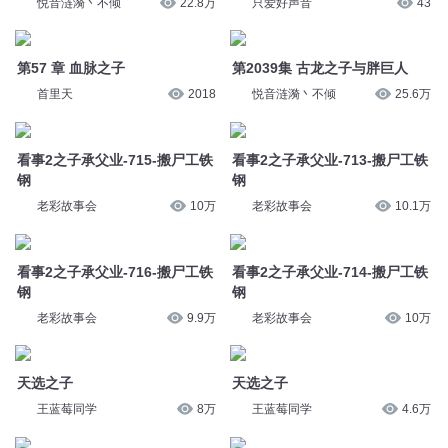
首里天
2018
悦音涟漪丶不倾
25.6万
看事2之子承父业-715-搬尸工铁
看事2之子承父业-713-搬尸工铁
钢
钢
老彩故事会
10万
老彩故事会
10.1万
看事2之子承父业-716-搬尸工铁
看事2之子承父业-714-搬尸工铁
钢
钢
老彩故事会
9.9万
老彩故事会
10万
天选之子
天选之子
王蓝莓同学
8万
王蓝莓同学
4.6万
057 大禹之子启与有扈战于甘
迷雾之子
黄庭心学
6528
声丸鱼有君
690
太阳之子
狐仙之子
__圆周率__
4932
鲁智深民间故事
3250