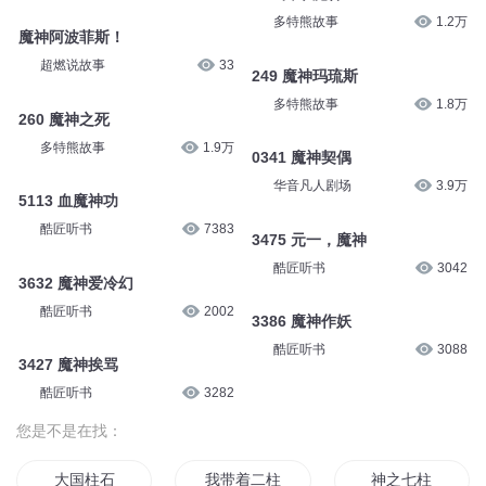
多特熊故事
1.2万
魔神阿波菲斯！
超燃说故事
33
249 魔神玛琉斯
多特熊故事
1.8万
260 魔神之死
多特熊故事
1.9万
0341 魔神契偶
华音凡人剧场
3.9万
5113 血魔神功
酷匠听书
7383
3475 元一，魔神
酷匠听书
3042
3632 魔神爱冷幻
酷匠听书
2002
3386 魔神作妖
酷匠听书
3088
3427 魔神挨骂
酷匠听书
3282
您是不是在找：
大国柱石
我带着二柱子穿越
神之七柱