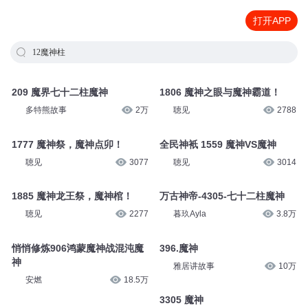
打开APP
12魔神柱
209 魔界七十二柱魔神
1806 魔神之眼与魔神霸道！
多特熊故事
2万
聴见
2788
1777 魔神祭，魔神点卯！
全民神衹 1559 魔神VS魔神
聴见
3077
聴见
3014
1885 魔神龙王祭，魔神棺！
万古神帝-4305-七十二柱魔神
聴见
2277
暮玖Ayla
3.8万
悄悄修炼906鸿蒙魔神战混沌魔
396.魔神
神
雅居讲故事
10万
安燃
18.5万
3305 魔神