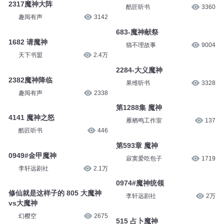
2317魔神大阵
酷匠听书
3360
趣阅有声
3142
683-魔神献祭
1682 请魔神
猫不理故事
9004
天下书盟
2.4万
2284-大义魔神
2382魔神降临
果维听书
3328
趣阅有声
2338
第1288集 魔神
4141 魔神之怒
雁栖鸣工作室
137
酷匠听书
446
第593章 魔神
0949#金甲魔神
寂寞爱吃包子
1719
李轩远剧社
2.1万
0974#魔神统领
修仙就是这样子的 805 大魔神
李轩远剧社
2万
vs大魔神
幻樱空
2675
515 占卜魔神