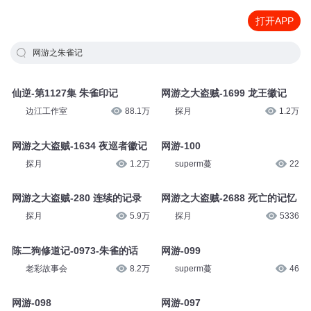
打开APP
网游之朱雀记
仙逆-第1127集 朱雀印记
网游之大盗贼-1699 龙王徽记
边江工作室
88.1万
探月
1.2万
网游之大盗贼-1634 夜巡者徽记
网游-100
探月
1.2万
superm蔓
22
网游之大盗贼-280 连续的记录
网游之大盗贼-2688 死亡的记忆
探月
5.9万
探月
5336
陈二狗修道记-0973-朱雀的话
网游-099
老彩故事会
8.2万
superm蔓
46
网游-098
网游-097