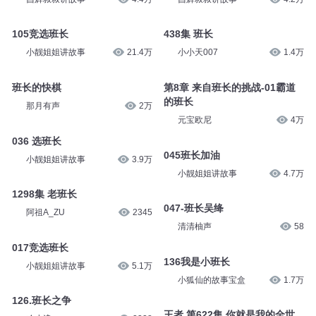
105竞选班长
438集 班长
小靓姐姐讲故事
21.4万
小小天007
1.4万
班长的快棋
第8章 来自班长的挑战-01霸道
的班长
那月有声
2万
元宝欧尼
4万
036 选班长
045班长加油
小靓姐姐讲故事
3.9万
小靓姐姐讲故事
4.7万
1298集 老班长
047-班长吴绛
阿祖A_ZU
2345
清清柚声
58
017竞选班长
136我是小班长
小靓姐姐讲故事
5.1万
小狐仙的故事宝盒
1.7万
126.班长之争
王者 第622集 你就是我的全世