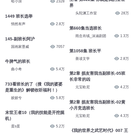
哈小浪
2328
界
头陀渊工作室
28万
1449 班长选举
悄然有声
2.8万
第660集当选班长
雨念肖绒_沫涵剧团
1.3万
145-副班长阿沪
国画家墨威
7057
第1058集 班长平
善读文学
2.8万
牛脾气的班长
曲小奇
5.4万
第2章 损友害我当副班长-05班
长非常的凶
733看班长的了（搜《我的婆婆
元宝欧尼
4.2万
是重生的》解锁收听福利！）
姣姣兮
5.8万
第2章 损友害我当副班长-02黄
小月竞选班长
末世王者10（我的技能是开挖掘
元宝欧尼
4.3万
机）
蛋s蛋
5.2万
《我的世界之武艺时代》007 王