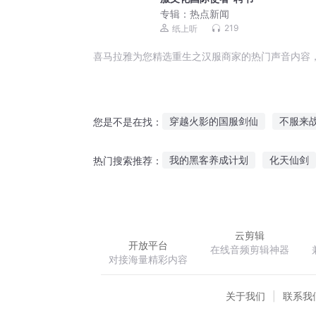
专辑：
热点新闻
219
纸上听
喜马拉雅为您精选重生之汉服商家的热门声音内容
穿越火影的国服剑仙
不服来
您是不是在找：
主神空间的私服商城
快穿之
我的黑客养成计划
化天仙剑
热门搜索推荐：
天下谁人不服君
带着商城到
两次人生
枫雪星魂之初入乱
云剪辑
开放平台
在线音频剪辑神器
对接海量精彩内容
关于我们
联系我