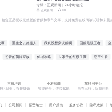
专辑：
正观新闻｜24小时速报
68
正观新闻
，包含正品授权完整版的音频和章节文字，支持免费在线阅读试听和未删减
战啊
重生之以德服人
我真没想穿汉服啊
国服最强王者
全
不服不行
我的汉服可倾天
就是不服
神服系统
完美制服生
初音的萌妹家族
仙域攻略
世家子的红楼生涯
窃玉生香
大汉
商道之大汉口茶商
我是汉服男神
日服第一王者
世
饭钱给我折现
阎王兄弟异世神
错爱惊婚冷少求放过
向
主播培训
小雅智能
车联网平台
兼职副业，兴趣赚钱
智能硬件，连接赋能
自在出行，听我想听
们
公司新闻
招贤纳士
用户反馈
服务协议
隐私政策