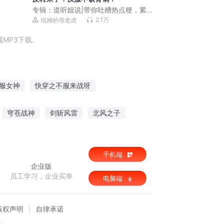
专辑：
道听姐说|带你吐槽热点梗，紧跟
潮流不迷路
2.1万
纸糊的母老虎
MP3下载。
服女神
快穿之不服来战呀
产商
不服你来打我啊
天命不服
穹苍战神
剑斩风雷
北风之子
西而行
手机端
企业版
员工学习，企业买单
电脑端
版权声明
自律承诺