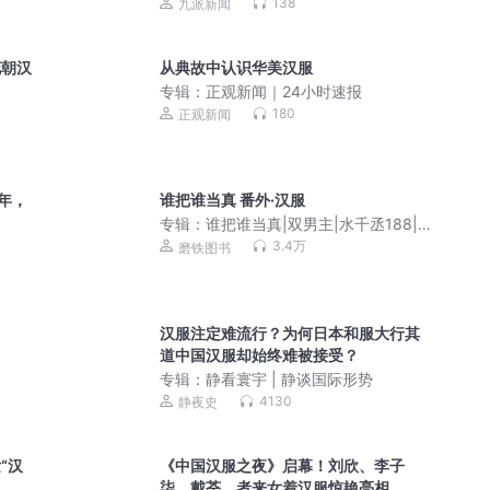
138
九派新闻
花朝汉
从典故中认识华美汉服
专辑：
正观新闻｜24小时速报
180
正观新闻
十年，
谁把谁当真 番外·汉服
专辑：
谁把谁当真|双男主|水千丞188|彭
尧&瀚墨|黎朔&赵锦辛
3.4万
磨铁图书
汉服注定难流行？为何日本和服大行其
道中国汉服却始终难被接受？
专辑：
静看寰宇 | 静谈国际形势
4130
静夜史
“汉
《中国汉服之夜》启幕！刘欣、李子
柒、戴荃、者来女着汉服惊艳亮相