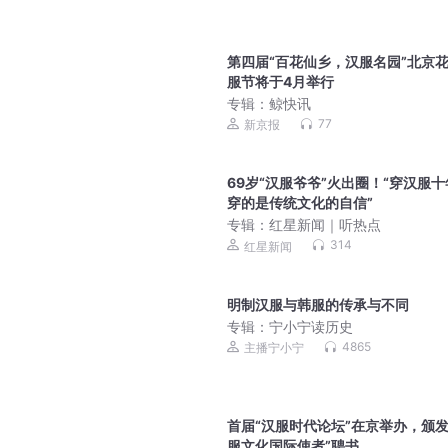
第四届“百花仙乡，汉服名园”北京
服节将于4月举行
专辑：
鲸快讯
77
新京报
69岁“汉服爷爷”火出圈！“穿汉服
穿的是传统文化的自信”
专辑：
红星新闻｜听热点
314
红星新闻
明制汉服与韩服的传承与不同
专辑：
宁小宁读历史
4865
主播宁小宁
首届“汉服时代论坛”在京举办，颁发
服文化国际使者”聘书