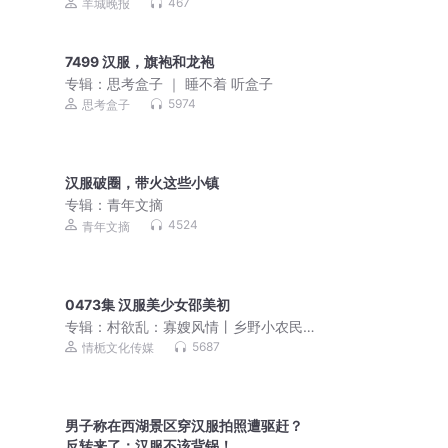
467
羊城晚报
7499 汉服，旗袍和龙袍
专辑：
思考盒子 ｜ 睡不着 听盒子
5974
思考盒子
汉服破圈，带火这些小镇
专辑：
青年文摘
4524
青年文摘
0473集 汉服美少女邵美初
专辑：
村欲乱：寡嫂风情丨乡野小农民
丨妙手神医丨很纯很暧昧
5687
情栀文化传媒
男子称在西湖景区穿汉服拍照遭驱赶？
反转来了：汉服不该背锅！