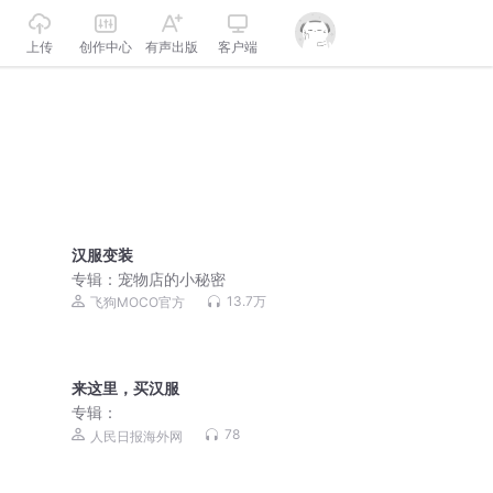
上传
创作中心
有声出版
客户端
汉服变装
专辑：
宠物店的小秘密
13.7万
飞狗MOCO官方
来这里，买汉服
专辑：
78
人民日报海外网