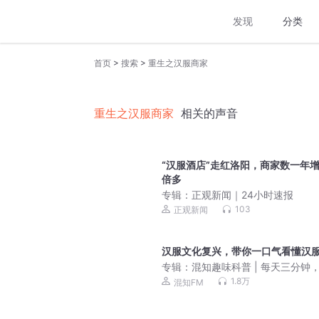
发现
分类
>
>
首页
搜索
重生之汉服商家
重生之汉服商家
相关的声音
“汉服酒店”走红洛阳，商家数一年增
倍多
专辑：
正观新闻｜24小时速报
103
正观新闻
汉服文化复兴，带你一口气看懂汉
专辑：
混知趣味科普 | 每天三分钟
个文化人 | 睡前故事
1.8万
混知FM