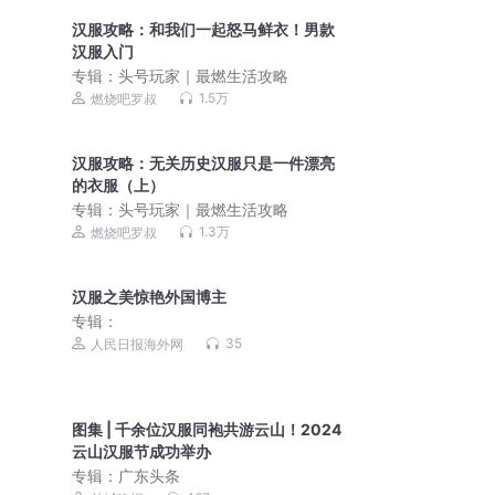
汉服攻略：和我们一起怒马鲜衣！男款
汉服入门
专辑：
头号玩家｜最燃生活攻略
1.5万
燃烧吧罗叔
汉服攻略：无关历史汉服只是一件漂亮
的衣服（上）
专辑：
头号玩家｜最燃生活攻略
1.3万
燃烧吧罗叔
汉服之美惊艳外国博主
专辑：
35
人民日报海外网
图集 | 千余位汉服同袍共游云山！2024
云山汉服节成功举办
专辑：
广东头条