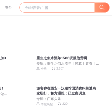
电台
加3
重生之似水流年1586汉服他贵啊
专辑：
重生之似水流年丨纯真丨青春丨
商战、逆袭丨过亿点击丨全勇有声作品
2.3万
全勇
服！
游客称在西安一汉服馆因消费纠纷遭商
家殴打，警方通报：已立案调查
，做
专辑：
广东头条
220
羊城晚报