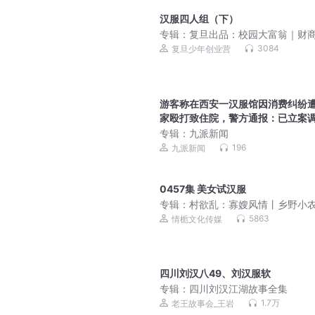
汉服四人组（下）
专辑：
复旦出品：校园大富翁｜财
蒙首选｜校园故事
3084
复旦少年创业营
游客称在西安一汉服馆因消费纠纷
家殴打致住院，警方通报：已立案
专辑：
九派新闻
196
九派新闻
0457集 美女试汉服
专辑：
村欲乱：寡嫂风情丨乡野小
丨妙手神医丨很纯很暧昧
5863
情栀文化传媒
四川刘汉八49、刘汉服软
专辑：
四川刘汉江湖故事全集
1.7万
老王故事会_王岩