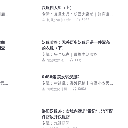
汉服四人组（上）
商启
专辑：
复旦出品：校园大富翁｜财商启
蒙首选｜校园故事
3165
复旦少年创业营
遭商
汉服攻略：无关历史汉服只是一件漂亮
调查
的衣服（下）
专辑：
头号玩家｜最燃生活攻略
1.1万
燃烧吧罗叔
0458集 美女试汉服2
农民
专辑：
村欲乱：寡嫂风情丨乡野小农民
丨妙手神医丨很纯很暧昧
5853
情栀文化传媒
洛阳汉服热：古城内满是“贵妃”，汽车配
件店改开汉服店
专辑：
九派新闻