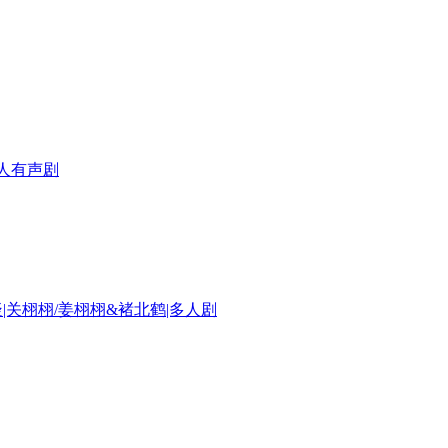
多人有声剧
关栩栩/姜栩栩&褚北鹤|多人剧