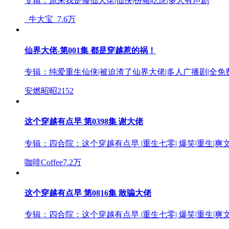
专辑：
原来我是修仙大佬|仙侠|扮猪吃虎|多人有声剧
_牛大宝_
7.6万
仙界大佬-第001集 都是穿越惹的祸！
专辑：
纯爱重生仙侠|被迫渣了仙界大佬|多人广播剧|全免
安燃昭昭
2152
这个穿越有点早 第0398集 谢大佬
专辑：
四合院：这个穿越有点早 |重生七零| 爆笑|重生|爽文
咖啡Coffee
7.2万
这个穿越有点早 第0816集 敢骗大佬
专辑：
四合院：这个穿越有点早 |重生七零| 爆笑|重生|爽文