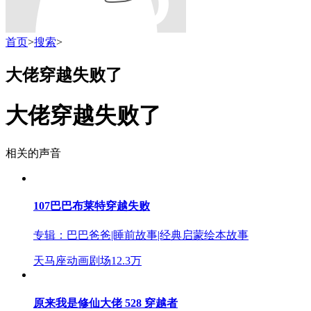
首页
>
搜索
>
大佬穿越失败了
大佬穿越失败了
相关的声音
107巴巴布莱特穿越失败
专辑：
巴巴爸爸|睡前故事|经典启蒙绘本故事
天马座动画剧场
12.3万
原来我是修仙大佬 528 穿越者