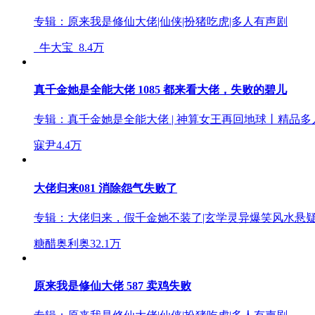
专辑：
原来我是修仙大佬|仙侠|扮猪吃虎|多人有声剧
_牛大宝_
8.4万
真千金她是全能大佬 1085 都来看大佬，失败的碧儿
专辑：
真千金她是全能大佬 | 神算女王再回地球丨精品
寐尹
4.4万
大佬归来081 消除怨气失败了
专辑：
大佬归来，假千金她不装了|玄学灵异爆笑风水悬疑|
糖醋奥利奥
32.1万
原来我是修仙大佬 587 卖鸡失败