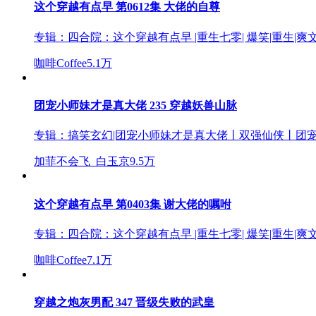
这个穿越有点早 第0612集 大佬的自尊
专辑：
四合院：这个穿越有点早 |重生七零| 爆笑|重生|爽文
咖啡Coffee
5.1万
团宠小师妹才是真大佬 235 穿越妖兽山脉
专辑：
搞笑玄幻|团宠小师妹才是真大佬丨双强仙侠丨团宠
加菲不会飞_白玉京
9.5万
这个穿越有点早 第0403集 谢大佬的嘱咐
专辑：
四合院：这个穿越有点早 |重生七零| 爆笑|重生|爽文
咖啡Coffee
7.1万
穿越之炮灰男配 347 晋级失败的武皇