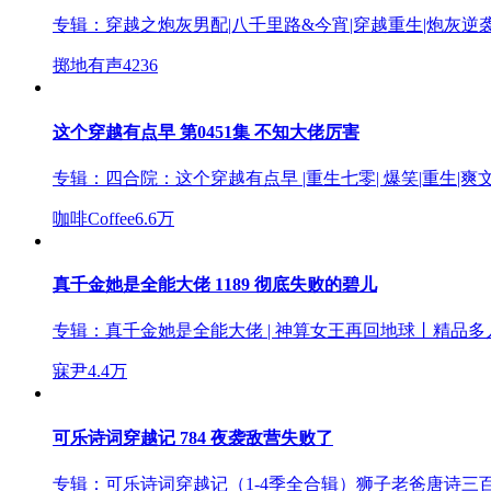
专辑：
穿越之炮灰男配|八千里路&今宵|穿越重生|炮灰逆
掷地有声
4236
这个穿越有点早 第0451集 不知大佬厉害
专辑：
四合院：这个穿越有点早 |重生七零| 爆笑|重生|爽文
咖啡Coffee
6.6万
真千金她是全能大佬 1189 彻底失败的碧儿
专辑：
真千金她是全能大佬 | 神算女王再回地球丨精品
寐尹
4.4万
可乐诗词穿越记 784 夜袭敌营失败了
专辑：
可乐诗词穿越记（1-4季全合辑）狮子老爸唐诗三