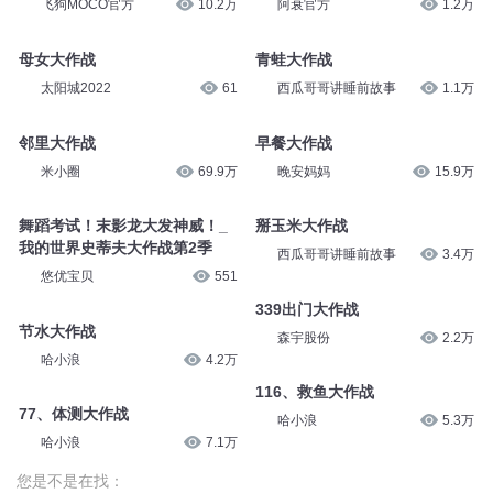
飞狗MOCO官方
10.2万
阿衰官方
1.2万
母女大作战
青蛙大作战
太阳城2022
61
西瓜哥哥讲睡前故事
1.1万
邻里大作战
早餐大作战
米小圈
69.9万
晚安妈妈
15.9万
舞蹈考试！末影龙大发神威！_
掰玉米大作战
我的世界史蒂夫大作战第2季
西瓜哥哥讲睡前故事
3.4万
悠优宝贝
551
339出门大作战
节水大作战
森宇股份
2.2万
哈小浪
4.2万
116、救鱼大作战
77、体测大作战
哈小浪
5.3万
哈小浪
7.1万
您是不是在找：