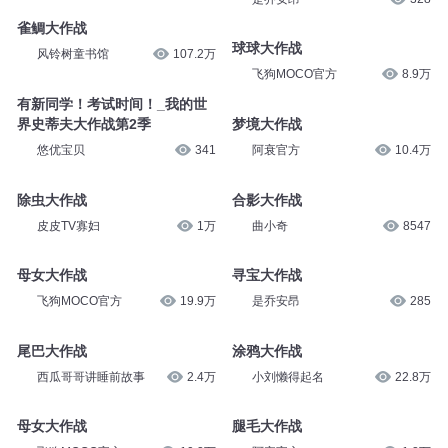
雀鲷大作战
球球大作战
风铃树童书馆
107.2万
飞狗MOCO官方
8.9万
有新同学！考试时间！_我的世
界史蒂夫大作战第2季
梦境大作战
悠优宝贝
341
阿衰官方
10.4万
除虫大作战
合影大作战
皮皮TV寡妇
1万
曲小奇
8547
母女大作战
寻宝大作战
飞狗MOCO官方
19.9万
是乔安昂
285
尾巴大作战
涂鸦大作战
西瓜哥哥讲睡前故事
2.4万
小刘懒得起名
22.8万
母女大作战
腿毛大作战