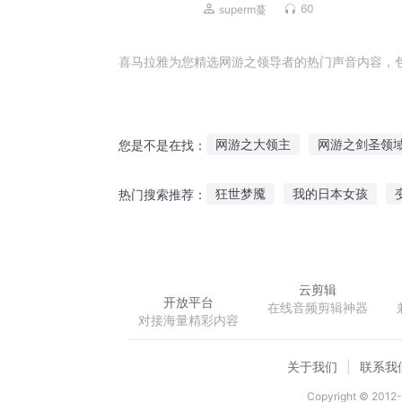
了！|破局即封神
60
superm蔓
喜马拉雅为您精选网游之领导者的热门声音内容，
网游之大领主
网游之剑圣领
您是不是在找：
我的领导是傻逼
网游三国之
狂世梦魇
我的日本女孩
热门搜索推荐：
网游三国之神级领主
网游之
星之离殇
斗罗大陆之十八连
云剪辑
开放平台
在线音频剪辑神器
对接海量精彩内容
关于我们
联系我
Copyright © 2012-