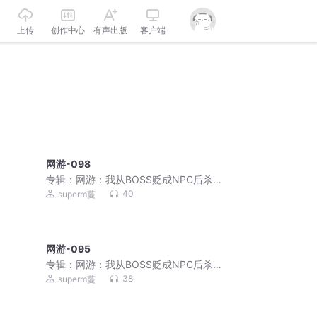
上传
创作中心
有声出版
客户端
网游-098
专辑：
网游：我从BOSS贬成NPC后杀穿
了！|破局即封神
40
superm蔓
网游-095
专辑：
网游：我从BOSS贬成NPC后杀穿
了！|破局即封神
38
superm蔓