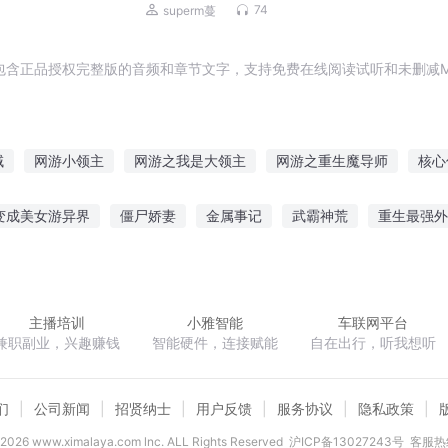
了！|破局即封神
74
superm蔓
包含正品授权完整版的音频和章节文字，支持免费在线阅读试听和未删减M
域
网游小领主
网游之我是大领主
网游之重生魔导师
核心
重生大领主
网游异界之领主传说
网游之领主威武
网游之战争
变成美女游异界
僵尸娇妻
金属事记
武霸神荒
重生最强外
天空大领主
网游三国之最强领主
网游之全民领主
网游之最强
城
灵泱境界
末世咸鱼要翻身
五行破魔剑
农门药女有点田
主播培训
小雅智能
车联网平台
兼职副业，兴趣赚钱
智能硬件，连接赋能
自在出行，听我想听
们
公司新闻
招贤纳士
用户反馈
服务协议
隐私政策
2026
www.ximalaya.com lnc. ALL Rights Reserved
沪ICP备13027243号
客服热线