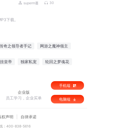
了！|破局即封神
30
superm蔓
P3下载。
传奇之领导者手记
网游之魔神领主
领主
国企领导
网游之统领天下
挂皇帝
独家私宠
轮回之梦魂花
领主
二次元的领导者
手机端
企业版
员工学习，企业买单
电脑端
版权声明
自律承诺
：400-838-5616