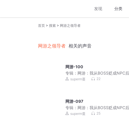
发现
分类
>
>
首页
搜索
网游之领导者
网游之领导者
相关的声音
网游-100
专辑：
网游：我从BOSS贬成NPC
了！|破局即封神
22
superm蔓
网游-097
专辑：
网游：我从BOSS贬成NPC
了！|破局即封神
25
superm蔓