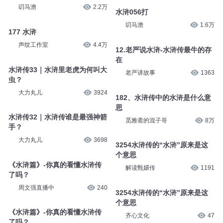
叨马澹
2.2万
水浒056打
叨马澹
1.6万
177 水浒
声纹工作室
4.4万
12.老严说水浒-水浒传最牛的存
在
水浒传33｜水浒里老虎为何叫大
老严讲故事
1363
虫？
大力丸儿
3924
182、水浒传中的水浒是什么意
思
水浒传32｜水浒传谁是最强神箭
觅雅斋的混子哥
8万
手？
大力丸儿
3698
3254水浒传的“水浒”原来是这
个意思
《水浒篇》-你真的看懂水浒传
解读甄嬛传
1191
了吗？
周文强直播中
240
3254水浒传的“水浒”原来是这
个意思
《水浒篇》-你真的看懂水浒传
齐心文化
47
了吗？