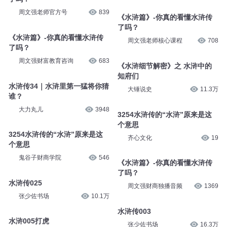
周文强老师官方号
839
《水浒篇》-你真的看懂水浒传
了吗？
《水浒篇》-你真的看懂水浒传
周文强老师核心课程
708
了吗？
周文强财富教育咨询
683
《水浒细节解密》之 水浒中的
知府们
水浒传34｜水浒里第一猛将你猜
大锤说史
11.3万
谁？
大力丸儿
3948
3254水浒传的“水浒”原来是这
个意思
3254水浒传的“水浒”原来是这
齐心文化
19
个意思
鬼谷子财商学院
546
《水浒篇》-你真的看懂水浒传
了吗？
水浒传025
周文强财商独播音频
1369
张少佐书场
10.1万
水浒传003
水浒005打虎
张少佐书场
16.3万