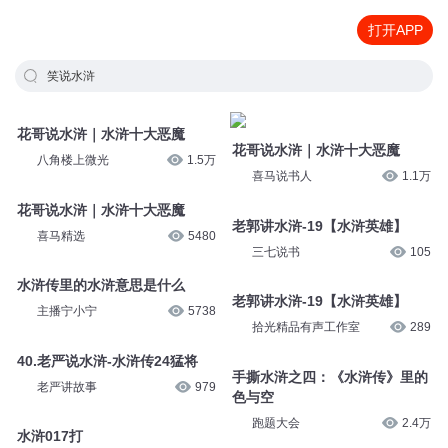
打开APP
笑说水浒
花哥说水浒｜水浒十大恶魔
花哥说水浒｜水浒十大恶魔
八角楼上微光
1.5万
喜马说书人
1.1万
花哥说水浒｜水浒十大恶魔
老郭讲水浒-19【水浒英雄】
喜马精选
5480
三七说书
105
水浒传里的水浒意思是什么
老郭讲水浒-19【水浒英雄】
主播宁小宁
5738
拾光精品有声工作室
289
40.老严说水浒-水浒传24猛将
手撕水浒之四：《水浒传》里的
老严讲故事
979
色与空
跑题大会
2.4万
水浒017打