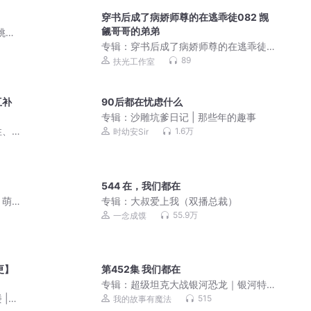
穿书后成了病娇师尊的在逃乖徒082 觊
觎哥哥的弟弟
桃运
专辑：
穿书后成了病娇师尊的在逃乖徒
｜师徒｜救赎｜穿书
89
扶光工作室
互补
90后都在忧虑什么
专辑：
沙雕坑爹日记 | 那些年的趣事
性、
1.6万
时幼安Sir
544 在，我们都在
丨萌
专辑：
大叔爱上我（双播总裁）
55.9万
一念成馍
更】
第452集 我们都在
专辑：
超级坦克大战银河恐龙｜银河特
战队｜恐龙世界大冒险
|
515
我的故事有魔法