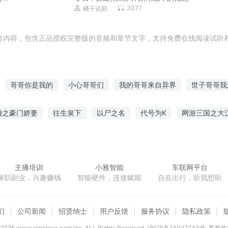
3077
橘子说剧
音内容，包含正品授权完整版的音频和章节文字，支持免费在线阅读试听和
哥哥你是我的
小心哥哥们
我的哥哥来自异界
世子哥哥我
哥哥是神仙
哥哥叫我来修仙
传说哥传奇
别人家的小哥哥
婚之豪门娇妻
往生泉下
以尸之名
代号为K
网游三国之大
妻
我的云哥哥
我的小哥哥是明星
我哥是大神
最强哥哥系
杨戬
我的工农家族
五行破魔剑
奈落之子
轮回绝境
宣
主播培训
小雅智能
车联网平台
兼职副业，兴趣赚钱
智能硬件，连接赋能
自在出行，听我想听
们
公司新闻
招贤纳士
用户反馈
服务协议
隐私政策
2026
www.ximalaya.com lnc. ALL Rights Reserved
沪ICP备13027243号
客服热线