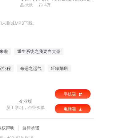
不让江山后传丨群像权谋&VIP免费精品
4万
大斌
多人剧
未删减MP3下载。
来啦
重生系统之我要当大哥
我的哥哥是火影
少时之她的哥哥
汉征程
命运之运气
轩辕隋唐
统
告表白的爱情
手机端
企业版
员工学习，企业买单
电脑端
版权声明
自律承诺
：400-838-5616