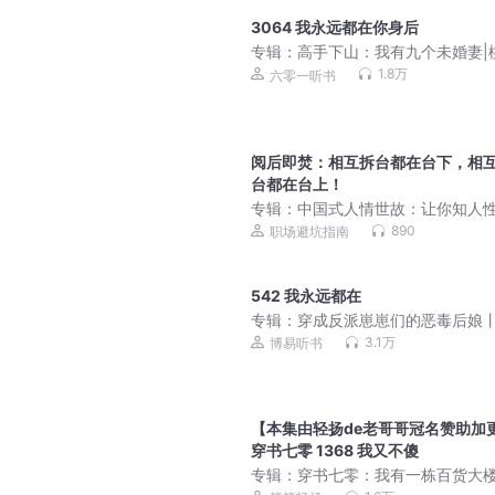
3064 我永远都在你身后
专辑：
高手下山：我有九个未婚妻|
爽文|美女如云|偷香
1.8万
六零一听书
阅后即焚：相互拆台都在台下，相
台都在台上！
专辑：
中国式人情世故：让你知人
懂人心、通人情
890
职场避坑指南
542 我永远都在
专辑：
穿成反派崽崽们的恶毒后娘
宝种田丨穿越甜宠多人剧
3.1万
博易听书
【本集由轻扬de老哥哥冠名赞助加
穿书七零 1368 我又不傻
专辑：
穿书七零：我有一栋百货大楼 