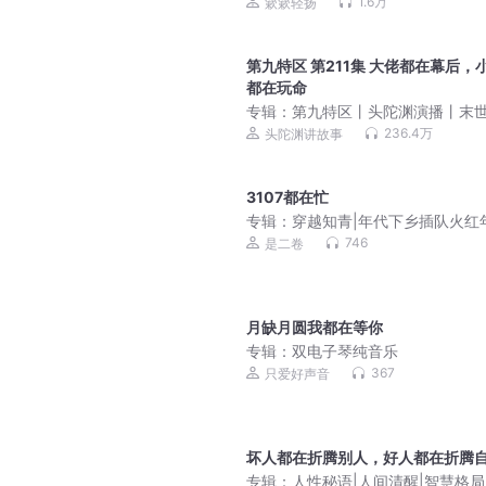
簌簌轻扬丨年代团宠
1.6万
簌簌轻扬
第九特区 第211集 大佬都在幕后，
都在玩命
专辑：
第九特区丨头陀渊演播丨末
飙丨VIP免费多人有声剧
236.4万
头陀渊讲故事
3107都在忙
专辑：
穿越知青|年代下乡插队火红
746
是二卷
月缺月圆我都在等你
专辑：
双电子琴纯音乐
367
只爱好声音
坏人都在折腾别人，好人都在折腾
专辑：
人性秘语|人间清醒|智慧格局