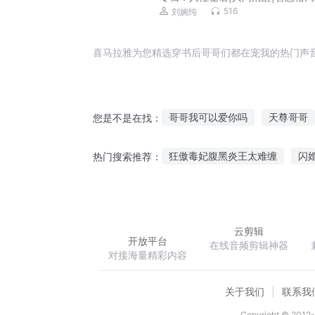
人处世潜规则
516
刘婉纯
喜马拉雅为您精选穿书后哥哥们都在宠我的热门声
哥哥我可以爱你吗
天尊哥哥
您是不是在找：
我在日本当哥哥的日子
我家
狂傲毒妃腹黑炎王太难缠
闪
热门搜索推荐：
我的海神哥哥
黑道哥哥宠爱
网游之蛮荒传奇
重生二郎神
云剪辑
开放平台
在线音频剪辑神器
对接海量精彩内容
关于我们
联系我
Copyright © 2012-