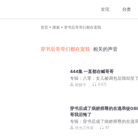
发现
分类
>
>
首页
搜索
穿书后哥哥们都在宠我
穿书后哥哥们都在宠我
相关的声音
444集 一直都在喊哥哥
专辑：
八零：女儿被调包后我却笑了
姣兮江也白夜|年代萌娃复仇爽翻天
8.6万
姣姣兮
穿书后成了病娇师尊的在逃乖徒086
哥我后悔了
专辑：
穿书后成了病娇师尊的在逃
｜师徒｜救赎｜穿书
87
扶光工作室