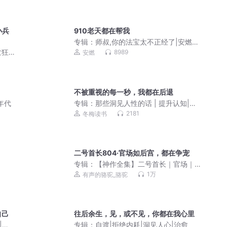
小兵
910老天都在帮我
专辑：
师叔,你的法宝太不正经了|安燃穿
越爆笑修仙|法宝不正经VIP免费有声小
世狂
8989
安燃
说
不被重视的每一秒，我都在后退
年代
专辑：
那些洞见人性的话 | 提升认知|升
维思考|人间清醒
2181
冬梅读书
二号首长804·官场如后宫，都在争宠
专辑：
【神作全集】二号首长｜官场｜
第一季｜骆驼｜首席医官
1万
有声的骆驼_骆驼
自己
往后余生，见，或不见，你都在我心里
|为
专辑：
自渡|拒绝内耗|洞见人心|治愈