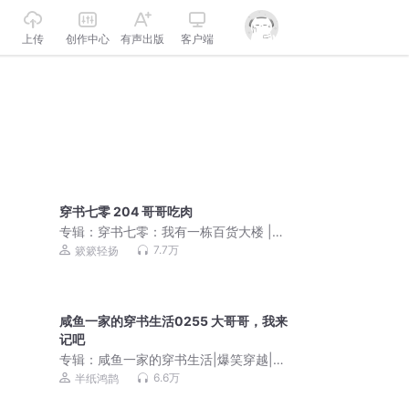
上传
创作中心
有声出版
客户端
穿书七零 204 哥哥吃肉
专辑：
穿书七零：我有一栋百货大楼 |
簌簌轻扬丨年代团宠
7.7万
簌簌轻扬
咸鱼一家的穿书生活0255 大哥哥，我来
记吧
专辑：
咸鱼一家的穿书生活|爆笑穿越|半
纸鸿鹊多人有声剧|VIP免费|无CP
6.6万
半纸鸿鹊