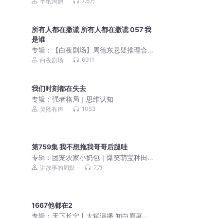
纸鸿鹊多人有声剧|VIP免费|无CP
7.6万
半纸鸿鹊
所有人都在撒谎 所有人都在撒谎 057 我
是谁
专辑：
【白夜剧场】周德东悬疑推理合
集 | 陈坤、杨幂主演电影《门》原著作
6911
白夜剧场
品三岔口 |奇门遁甲| 诡秘悬疑神作
我们时刻都在失去
专辑：
强者格局｜思维认知
1053
灵熙有声
第759集 我不想拖我哥哥后腿哇
专辑：
团宠农家小奶包｜爆笑萌宝种田
文｜周默团队制作|多人有声剧
2万
讲故事的周默
1667他都在2
专辑：
天下长宁丨大斌演播 知白原著丨