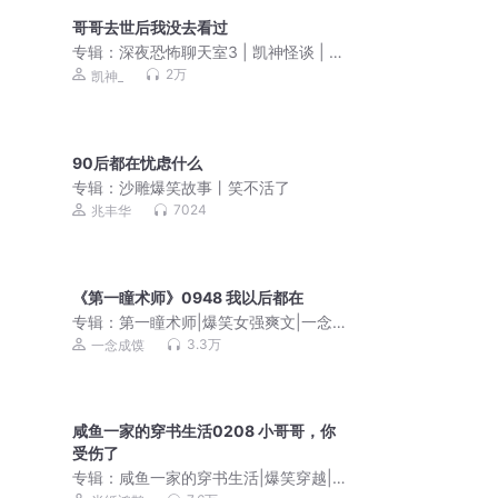
哥哥去世后我没去看过
专辑：
深夜恐怖聊天室3 | 凯神怪谈 | 听
友故事
2万
凯神_
90后都在忧虑什么
专辑：
沙雕爆笑故事丨笑不活了
7024
兆丰华
《第一瞳术师》0948 我以后都在
专辑：
第一瞳术师|爆笑女强爽文|一念成
馍|会员免费|多人有声剧
3.3万
一念成馍
咸鱼一家的穿书生活0208 小哥哥，你
受伤了
专辑：
咸鱼一家的穿书生活|爆笑穿越|半