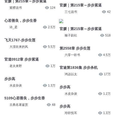
官媛｜第215章～步步紧逼
官媛｜第215章～步步紧逼
紫襟说书
124
三七说书
42
心若善良，步步生香
诗_柔
2.5万
官媛｜第215章～步步紧逼
猴子剧社
518
飞天1767-步步生莲
大漠吹来的风
5.5万
第2558章 步步生莲
六零一听书
4.5万
官道0912章 步步紧逼
老夫来野
1万
官途第1836集 步步杀机
鸿达以太
17万
步步高
水皮杂谈
1.3万
步步高
水皮杂谈
1.2万
5109心若善良，步步生香
古典名著鉴赏
48
步步高
玲听悦耳
1.3万