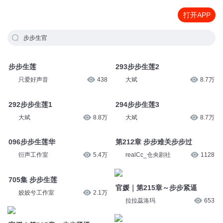
打开APP
步步生官
步步生莲
293步步生莲2
只爱好声音
438
大斌
8.7万
292步步生莲1
294步步生莲3
大斌
8.8万
大斌
8.7万
096步步生莲华
第212章 步步难关步步过
衍声工作室
5.4万
realCc_仓央剧社
1128
705集 步步生莲
官媛｜第215章～步步紧逼
姣姣兮工作室
2.1万
拉拉蕊洛玛
653