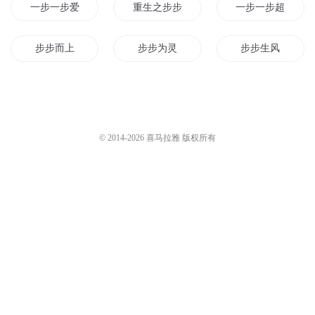
一步一步爱
重生之步步生妃
一步一步超神
步步而上
步步为灵
步步生风
步步生花
步步向仙
步步为成
步步为仙
步步等仙
步步成王之美女如
© 2014-
2026
喜马拉雅 版权所有
重生之步步为尊
步步仙华
神世之步步成神
步步成魔
步步为爱
步步倾心
仙之路步步行
一步步成为妖王