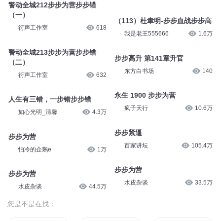
警动全城212步步为营步步错
（一）
（113）杜聿明-步步血战步步高
衍声工作室
618
我是老王555666
1.6万
警动全城213步步为营步步错
步步高升 第141章升官
（二）
东方白书场
140
衍声工作室
632
永生 1900 步步为营
人生有三错，一步错步步错
疯子天行
10.6万
如心光明_清馨
4.3万
步步紧逼
步步为营
百家讲坛
105.4万
怕冷的企鹅e
1万
步步为营
步步为营
水皮杂谈
33.5万
水皮杂谈
44.5万
您是不是在找：