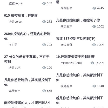
魉
霆霓tingni
102
果维听书
4745
015 被控制者，控制者
凡是你想控制的，都控制了你
哈雷voice
272
寒天有声
1002
269你控制内心，还是内心控制
你
官道 337控制与反控制(下)
有心君
703
老夫来野
3.2万
27 长久的爱在于尊重，不在于
19.控制篮板等于控制比赛
控制
Michael钱儿频道
14.2万
大吕说书
190
凡是你想控制的，其实都控制了
凡是你想控制的，其实都控制了
你
你
灵熙有声
1648
寒天有声
565
越是你想控制的，其实都控制了
能控制情绪的人，才能控制人生
你