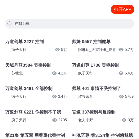
打开APP
控制为尊
万道剑尊 2227 控制
师妹 0557 控制魔尊
疯子天行
5万
阿琳达_天灾种田_夏青
5.7万
天域丹尊3584 节奏控制
万道剑尊 1736 灵魂控制
苏牧北
4.2万
疯子天行
5.4万
万道剑尊 3461 全部控制
师尊 401 事情不受控制了
疯子天行
3.4万
涩谷余音
5769
万道剑尊 6221 你控制不了我
官道 337控制与反控制
疯子天行
2705
老夫来野
3万
第21集 第五章 用尊重代替控制
神魂至尊-第3124集-控制魑魅魍