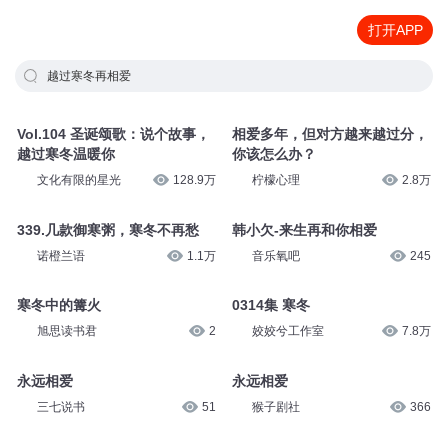
打开APP
越过寒冬再相爱
Vol.104 圣诞颂歌：说个故事，
相爱多年，但对方越来越过分，
越过寒冬温暖你
你该怎么办？
文化有限的星光
128.9万
柠檬心理
2.8万
339.几款御寒粥，寒冬不再愁
韩小欠-来生再和你相爱
诺橙兰语
1.1万
音乐氧吧
245
寒冬中的篝火
0314集 寒冬
旭思读书君
2
姣姣兮工作室
7.8万
永远相爱
永远相爱
三七说书
51
猴子剧社
366