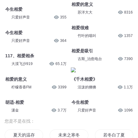
相爱的意义
今生相爱
苏洋大大
8316
只爱好声音
355
相爱很难
今生相爱
竹叶的喵叫
1357
只爱好声音
364
相爱是吸引
117、相爱相杀
古斯_治愈电台
7390
大漠飞沙919
65.1万
相爱的意义
《千木相爱》
柠檬香香FM
3399
活泼的狒狒
1.1万
胡适-相爱
今生相爱
潇金
3.7万
只爱好声音
1096
您是不是在找：
夏天的温存冬天的寒
未来之寒冬
若冬白了夏