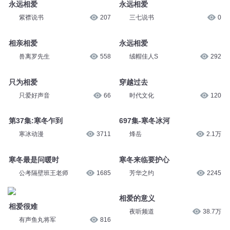
永远相爱
永远相爱
紫襟说书
207
三七说书
0
相亲相爱
永远相爱
兽离罗先生
558
绒帽佳人S
292
只为相爱
穿越过去
只爱好声音
66
时代文化
120
第37集:寒冬乍到
697集-寒冬冰河
寒冰动漫
3711
烽岳
2.1万
寒冬最是问暖时
寒冬来临要护心
公考隔壁班王老师
1685
芳华之约
2245
相爱的意义
相爱很难
夜听频道
38.7万
有声鱼丸将军
816