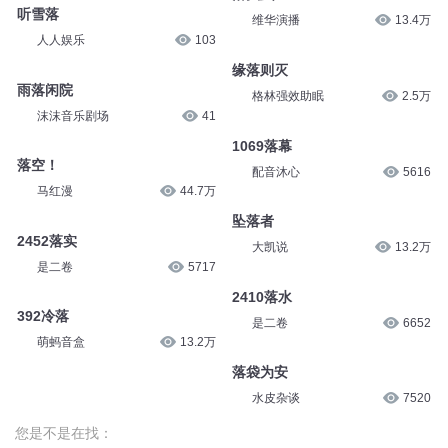
日落
TONES音乐
21万
落叶
mfc百合
7万
落头虫
老谷的100个故事
12万
落头虫
维华演播
13.4万
听雪落
人人娱乐
103
缘落则灭
格林强效助眠
2.5万
雨落闲院
沫沫音乐剧场
41
1069落幕
配音沐心
5616
落空！
马红漫
44.7万
坠落者
大凯说
13.2万