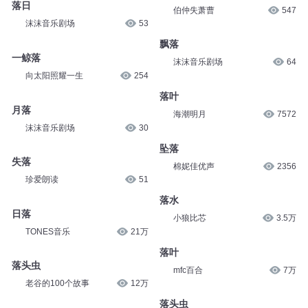
水皮杂谈
1.4万
落差
伯仲失萧曹
547
落日
沫沫音乐剧场
53
飘落
沫沫音乐剧场
64
一鲸落
向太阳照耀一生
254
落叶
海潮明月
7572
月落
沫沫音乐剧场
30
坠落
棉妮佳优声
2356
失落
珍爱朗读
51
落水
小狼比芯
3.5万