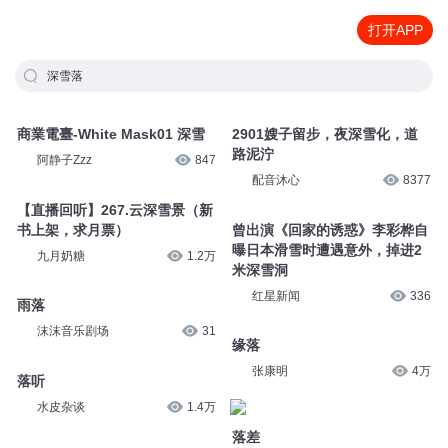
打开APP
深雪落
商業電臺-White Mask01 深雪
2901嫂子留步，夜深雪化，道
路泥泞
阿静子Zzz
847
配音沐心
8377
【直播回听】267.云深雪景（新
书上架，求月票）
曾出演《回家的诱惑》李彩桦自
曝日本滑雪时遭遇意外，掉进2
九月奶糖
1.2万
米深雪洞
红星新闻
336
雨落
沫沫音乐剧场
31
缘落
张康明
4万
落听