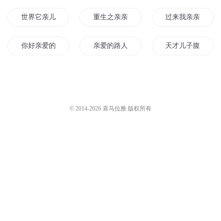
CV执事
2629
CV执事
2744
第582章 我的死鬼老公33
第573章 我的死鬼老公24
CV执事
2679
CV执事
2734
您是不是在找：
世界它亲儿子
重生之亲亲一家
过来我亲亲
你好亲爱的时光
亲爱的路人
天才儿子腹黑娘亲
亲爱男女
亲爱的小同学
你看起来很好亲
亲亲男神老公
世界亲子
这相亲要火了
© 2014-
2026
喜马拉雅 版权所有
亲爱的同学
亲爱的我们会再见
重生一家亲