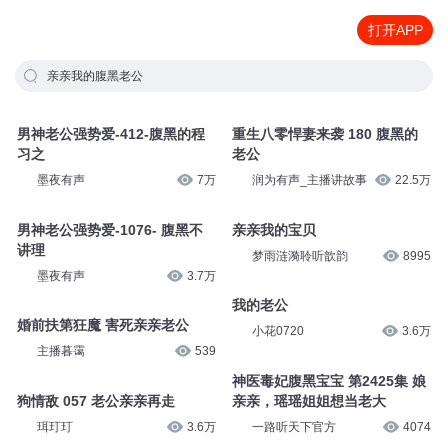
打开APP
亲亲我的腹黑老公
男神老公强势爱-412-腹黑的程
重生八零悍妻来袭 180 腹黑的
习之
老公
墨夜有声
7万
润为有声_主播讲故事
22.5万
男神老公强势爱-1076- 腹黑不
亲亲我的宝贝
讲理
梦雨涟漪聆听歆韵
8995
墨夜有声
3.7万
我的老公
婚前扶第狂魔 害死亲亲老公
小花0720
3.6万
主播暮霭
539
狗情敌 057 老公亲亲再走
神医毒妃腹黑宝宝 第2425集 娘