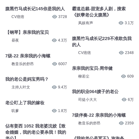
珥玎玎
3.6万
亲亲，瑶瑶姐姐想当老大
一路听天下官方
4074
腹黑竹马成长记145你是我的人
CV痞痞
3728
霸道总裁-甜宠多人剧，搜索
《妖孽老公太腹黑》
凤娱有声
3.1万
【钢琴】亲亲我的宝贝
昼夜
4.3万
腹黑竹马成长记229不准欺负我
的人
7级-22 亲亲我的小海螺
CV痞痞
2348
教音乐的舒昂
6007
亲亲我的宝贝-周华健
我的老公是妈宝男吗？
柳若尘
609
主持人叶文
9.4万
我的职业064嫂子的老公
司徒小大大
6万
老公盯上了我的嫁妆