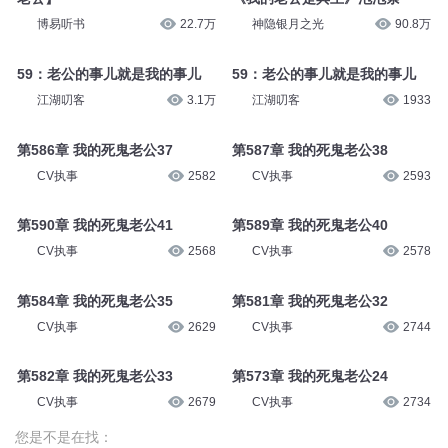
吭爹
1.8万
7级伴奏-22 亲亲我的小海螺
教音乐的舒昂
2359
佔有姜西 1052 我老婆沈姣【致
命婚姻，我的老公要杀我！我的
老公】
《我的老公是冥王》泡泡条
博易听书
22.7万
神隐银月之光
90.8万
59：老公的事儿就是我的事儿
59：老公的事儿就是我的事儿
江湖叨客
3.1万
江湖叨客
1933
第586章 我的死鬼老公37
第587章 我的死鬼老公38
CV执事
2582
CV执事
2593
第590章 我的死鬼老公41
第589章 我的死鬼老公40
CV执事
2568
CV执事
2578
第584章 我的死鬼老公35
第581章 我的死鬼老公32