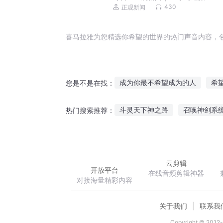
430
正观新闻
喜马拉雅为您精选你希望的世界的热门声音内容，
成为你最不希望成为的人
希
您是不是在找：
你爱的人我希望是我
活着就
斗灵天下神之路
召唤神剑系
热门搜索推荐：
希望之神
末日希望之路
我能收集情绪
生还游戏
云剪辑
开放平台
在线音频剪辑神器
对接海量精彩内容
关于我们
联系我
Copyright © 2012-