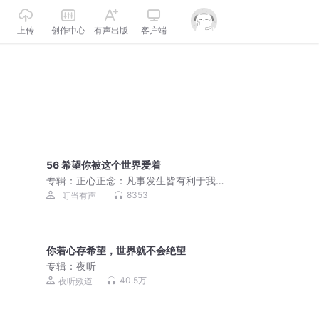
上传
创作中心
有声出版
客户端
56 希望你被这个世界爱着
专辑：
正心正念：凡事发生皆有利于我
｜弘一法师倡导的人生智慧，活在当下
8353
_叮当有声_
是修行｜深夜治愈美文
你若心存希望，世界就不会绝望
专辑：
夜听
40.5万
夜听频道