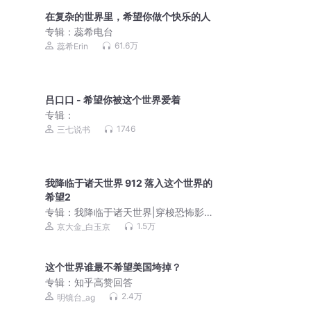
在复杂的世界里，希望你做个快乐的人
专辑：
蕊希电台
61.6万
蕊希Erin
吕口口 - 希望你被这个世界爱着
专辑：
1746
三七说书
我降临于诸天世界 912 落入这个世界的
希望2
专辑：
我降临于诸天世界|穿梭恐怖影片|
暴力杀诡
1.5万
京大金_白玉京
这个世界谁最不希望美国垮掉？
专辑：
知乎高赞回答
2.4万
明镜台_ag