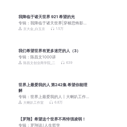
我降临于诸天世界 921 希望的光
专辑：
我降临于诸天世界|穿梭恐怖影片|
暴力杀诡
1.5万
京大金_白玉京
我们希望世界有更多迷茫的人（3）
专辑：
陈昌文1000讲
639
陈昌文创业商学院_二
世界上最爱我的人 第242集 希望你能理
解
专辑：
世界上最爱我的人丨大喇叭工作
室丨都市生活丨会员免费
6.8万
大喇叭工作室
【罗翔】希望这个世界不再恃强凌弱！
专辑：
罗翔说∣人生哲学