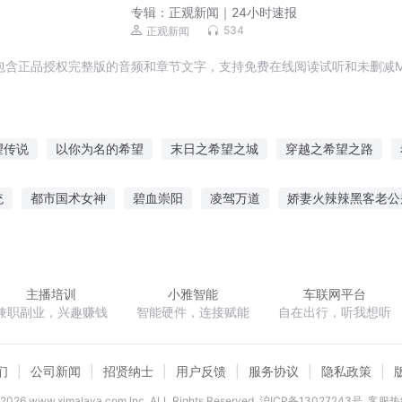
专辑：
正观新闻｜24小时速报
534
正观新闻
包含正品授权完整版的音频和章节文字，支持免费在线阅读试听和未删减M
望传说
以你为名的希望
末日之希望之城
穿越之希望之路
是希望
夏日希望星
希望你过的好
希望世界
希望之星
统
都市国术女神
碧血崇阳
凌驾万道
娇妻火辣辣黑客老公
希望人生
光影新的希望
一腔山河血
重生之侯府良女
枫雪星魂之初入乱世
迪迦的传说
主播培训
小雅智能
车联网平台
兼职副业，兴趣赚钱
智能硬件，连接赋能
自在出行，听我想听
们
公司新闻
招贤纳士
用户反馈
服务协议
隐私政策
2026
www.ximalaya.com lnc. ALL Rights Reserved
沪ICP备13027243号
客服热线