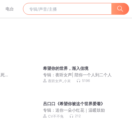
电台
希望你的世界，渐入佳境
生死
专辑：
夜听女声| 陪你一个人到二个人
5196
夜听女声_小末
吕口口《希望你被这个世界爱着》
专辑：
送你一朵小红花｜温暖鼓励
212
CV不不兔