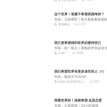
京大金_白玉京
这个世界！谁最不希望美国垮掉？
专辑：
大国博弈 | 每天更新最新国
军事动态
2.2万
青烽频道
我只是希望得到世界的善待而已
专辑：
程一电台丨夜晚的声音会发
5684
DJ程一
我们希望世界有更多迷茫的人（1）
专辑：
陈昌文1000讲
647
陈昌文创业商学院_二
我看世界杯丨保留希望 这是态度
专辑：
正观新闻｜24小时速报