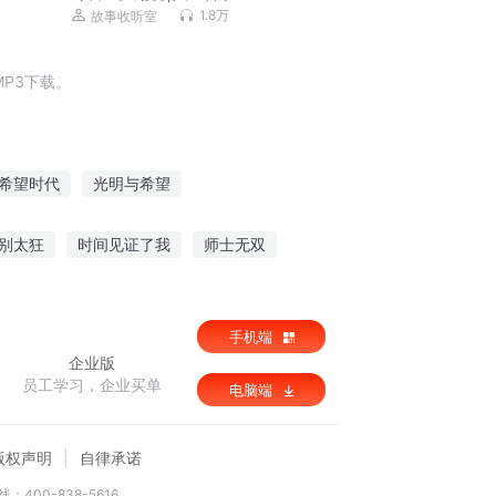
1.8万
故事收听室
P3下载。
希望时代
光明与希望
穿过三界的希望
希望的光
希望归来
别太狂
时间见证了我
师士无双
精灵之叶皇
手机端
企业版
员工学习，企业买单
电脑端
版权声明
自律承诺
：400-838-5616