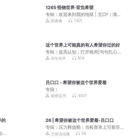
1265 怪物世界·背负希望
专辑：
欢迎来到我的地狱 | 无CP｜满级
大佬｜女强
1.8万
凯睿睿
这个世界上可能真的有人希望你过的好
专辑：
提高认知，打开格局|句句扎心真
话
814
何兮有声
吕口口 - 希望你被这个世界爱着
专辑：
4931
紫襟说书
界的
26 | 希望你被这个世界爱着-吕口口
专辑：
压力释放舱：当检查单上写着菲
伯尔五级
影片|
59
芒果语传播