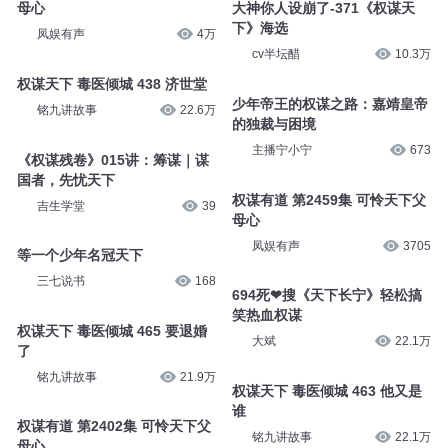
母心
大神你人设崩了-371《权谋天
下》海选
凤娱有声
4万
cv半坛醋
10.3万
权谋天下 毒医倾城 438 济世堂
少年帝王的权谋之路：嘉靖皇帝
铭九讲故事
22.6万
的独裁与困境
主播宁小宁
673
《权谋残卷》015讲：筹谋｜谋
国者，先忧天下
权谋有道 第2459集 可怜天下父
吉生学堂
39
母心
凤娱有声
3705
等一个少年名冠天下
三七说书
168
694死❤搜《天下长宁》轻松搞
笑热血权谋
权谋天下 毒医倾城 465 要退婚
大斌
22.1万
了
铭九讲故事
21.9万
权谋天下 毒医倾城 463 他又是
谁
权谋有道 第2402集 可怜天下父
铭九讲故事
22.1万
母心