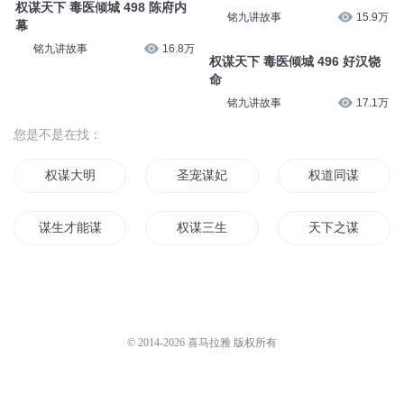
权谋天下 毒医倾城 498 陈府内
铭九讲故事
15.9万
幕
铭九讲故事
16.8万
权谋天下 毒医倾城 496 好汉饶
命
铭九讲故事
17.1万
您是不是在找：
权谋大明
圣宠谋妃
权道同谋
谋生才能谋爱
权谋三生
天下之谋
重生之谋女天下
美人多谋
权卿为谋
重生之有子无谋
权谋之皇权至上
权相谋妻
© 2014-
2026
喜马拉雅 版权所有
嫡女权谋之最强世子妃
谋而后动
双谋天下