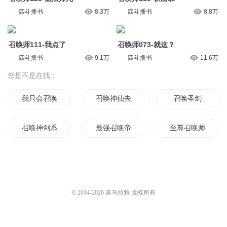
四斗播书
8.3万
四斗播书
8.8万
召唤师111-我点了
召唤师073-就这？
四斗播书
9.1万
四斗播书
11.6万
您是不是在找：
我只会召唤
召唤神仙去修仙
召唤圣剑
召唤神剑系统
最强召唤帝皇
至尊召唤师
异界人物召唤
从斗罗开始召唤万界
华夏最强召唤
召唤黑龙
末世之召唤师系统
末世召唤剑行者
© 2014-
2026
喜马拉雅 版权所有
异界魔王召唤
我能召唤全世界
人物召唤系统