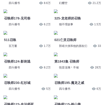
四斗播书
8.6万
幻樱空
21.2万
召唤师178-见司祭
325-龙老师的召唤
四斗播书
6.2万
猫不理故事
1.5万
511召唤
021亡灵召唤师
百万董
1.7万
郭靖大侠和他的朋友们
33
召唤师124-影刺逃
第1843集 召唤师
四斗播书
8.2万
悦音涟漪丶不倾
28万
召唤师230-红杉城
召唤师195-魔龙之威
四斗播书
5万
四斗播书
6万
召唤师123-血法师死
召唤师115-铁山靠