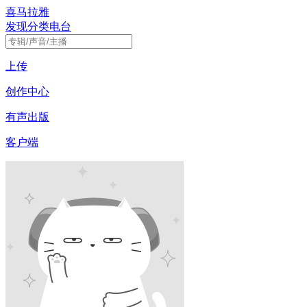
喜马拉雅
发现
分类
电台
上传
创作中心
有声出版
客户端