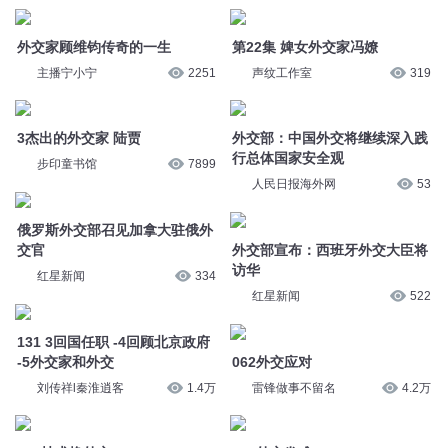
行总体国家安全观
步印童书馆
7899
人民日报海外网
53
俄罗斯外交部召见加拿大驻俄外
交官
外交部宣布：西班牙外交大臣将
访华
红星新闻
334
红星新闻
522
131 3回国任职 -4回顾北京政府
-5外交家和外交
062外交应对
刘传祥l秦淮逍客
1.4万
雷锋做事不留名
4.2万
687技术换外交
080外交发难
百万董
1.3万
大吕说文史
6267
101-美人外交
160 秦的外交
山塘旧时
2238
自说自话的掌柜
5.6万
三国之曹家逆子2038强国外交
外交部发布视频：回家
全勇
2万
羊城晚报
290