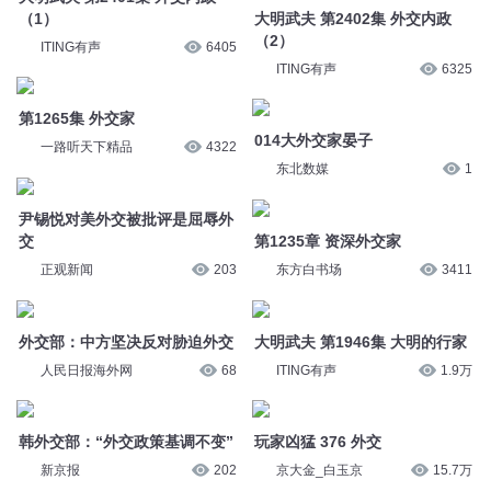
第1265集 外交家
014大外交家晏子
一路听天下精品
4322
东北数媒
1
尹锡悦对美外交被批评是屈辱外
交
第1235章 资深外交家
正观新闻
203
东方白书场
3411
大明武夫 第1946集 大明的行家
外交部：中方坚决反对胁迫外交
ITING有声
1.9万
人民日报海外网
68
玩家凶猛 376 外交
韩外交部：“外交政策基调不变”
京大金_白玉京
15.7万
新京报
202
第22集 婢女外交家冯嫽
外交家顾维钧传奇的一生
声纹工作室
319
主播宁小宁
2251
3杰出的外交家 陆贾
外交部：中国外交将继续深入践