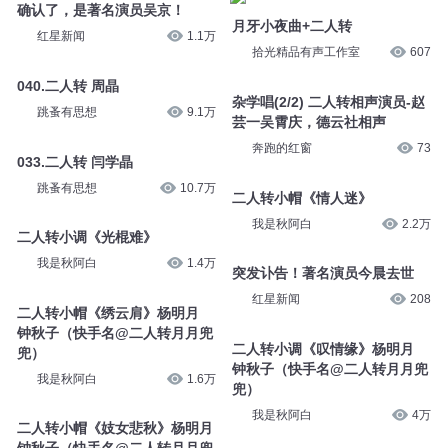
确认了，是著名演员吴京！
月牙小夜曲+二人转
红星新闻
1.1万
拾光精品有声工作室
607
040.二人转 周晶
杂学唱(2/2) 二人转相声演员-赵
跳蚤有思想
9.1万
芸一吴霄庆，德云社相声
奔跑的红窗
73
033.二人转 闫学晶
跳蚤有思想
10.7万
二人转小帽《情人迷》
我是秋阿白
2.2万
二人转小调《光棍难》
我是秋阿白
1.4万
突发讣告！著名演员今晨去世
红星新闻
208
二人转小帽《绣云肩》杨明月
钟秋子（快手名@二人转月月兜
二人转小调《叹情缘》杨明月
兜）
钟秋子（快手名@二人转月月兜
我是秋阿白
1.6万
兜）
我是秋阿白
4万
二人转小帽《妓女悲秋》杨明月