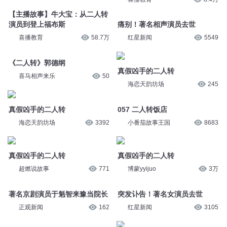
【主播故事】牛大宝：从二人转
演员到登上福布斯
痛别！著名相声演员去世
喜播教育
58.7万
红星新闻
5549
《二人转》郭德纲
真假凶手的二人转
喜马相声来乐
50
海恋天韵坊场
245
真假凶手的二人转
057 二人转饭店
海恋天韵坊场
3392
小番茄故事王国
8683
真假凶手的二人转
真假凶手的二人转
超燃说故事
771
博蒙yyijuo
3万
著名京剧演员于魁智来豫当院长
突发讣告！著名女演员去世
正观新闻
162
红星新闻
3105