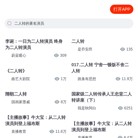
打开APP
二人转的著名演员
李诞：一日为二人转演员 终身
二人转
为二人转演员
是乔安昂
135
蔚蓝暖心
309
017.二人转 宁舍一顿饭不舍二
《二人转》
人转
曲艺大剧院
1万
跳蚤有思想
11.9万
隋朝二人转
国家级二人转传承人王忠堂二人
转讲座（下）
国画家墨威
8万
我是秋阿白
6251
【主播故事】牛大宝：从二人转
演员到登上福布斯
【主播故事】牛大宝：从二人转
演员到登上福布斯
喜播教育
11.6万
喜播教育
8.4万