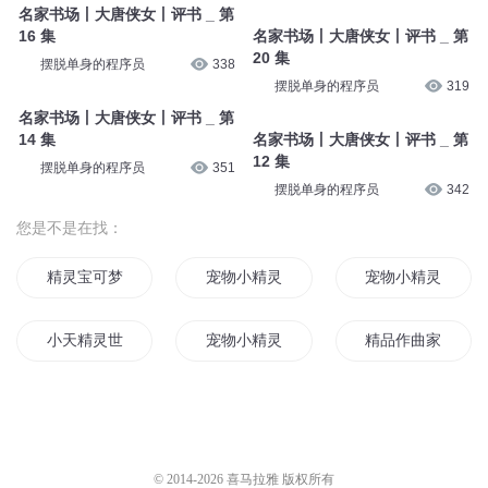
名家书场丨大唐侠女丨评书 _ 第
16 集
名家书场丨大唐侠女丨评书 _ 第
20 集
摆脱单身的程序员
338
摆脱单身的程序员
319
名家书场丨大唐侠女丨评书 _ 第
14 集
名家书场丨大唐侠女丨评书 _ 第
12 集
摆脱单身的程序员
351
摆脱单身的程序员
342
您是不是在找：
精灵宝可梦之极品喷火龙
宠物小精灵之精灵系统
宠物小精灵之妖精
小天精灵世界
宠物小精灵之小九
精品作曲家
妖精之灵
我家精灵一人之下
精灵归来
精灵之精灵血
变身极品小妖精
妖精的爱恋
© 2014-
2026
喜马拉雅 版权所有