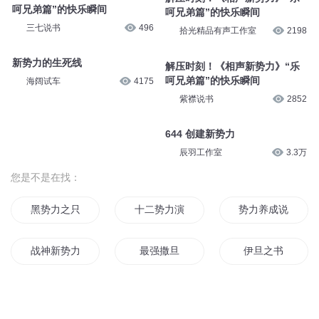
呵兄弟篇”的快乐瞬间
呵兄弟篇”的快乐瞬间
三七说书
496
拾光精品有声工作室
2198
新势力的生死线
解压时刻！《相声新势力》“乐
呵兄弟篇”的快乐瞬间
海阔试车
4175
紫襟说书
2852
644 创建新势力
辰羽工作室
3.3万
您是不是在找：
黑势力之只手遮天
十二势力演江湖
势力养成说明书
战神新势力之神魔之战
最强撒旦
伊旦之书
恋姬无双之新势力
新势力校内
诸天最强势力系统