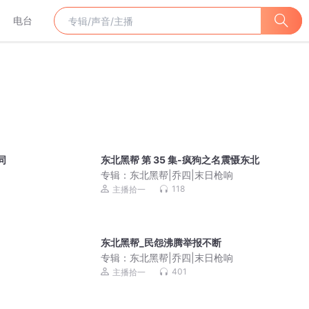
电台
同
东北黑帮 第 35 集-疯狗之名震慑东北
专辑：
东北黑帮|乔四|末日枪响
118
主播拾一
东北黑帮_民怨沸腾举报不断
专辑：
东北黑帮|乔四|末日枪响
401
主播拾一