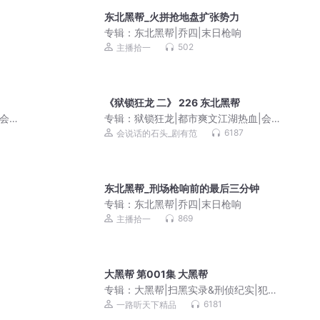
东北黑帮_火拼抢地盘扩张势力
专辑：
东北黑帮|乔四|末日枪响
502
主播拾一
《狱锁狂龙 二》 226 东北黑帮
|会员
专辑：
狱锁狂龙|都市爽文江湖热血|会员
免费|多人有声剧
6187
会说话的石头_剧有范
东北黑帮_刑场枪响前的最后三分钟
专辑：
东北黑帮|乔四|末日枪响
869
主播拾一
大黑帮 第001集 大黑帮
专辑：
大黑帮|扫黑实录&刑侦纪实|犯罪|
黑社会犯罪
6181
一路听天下精品