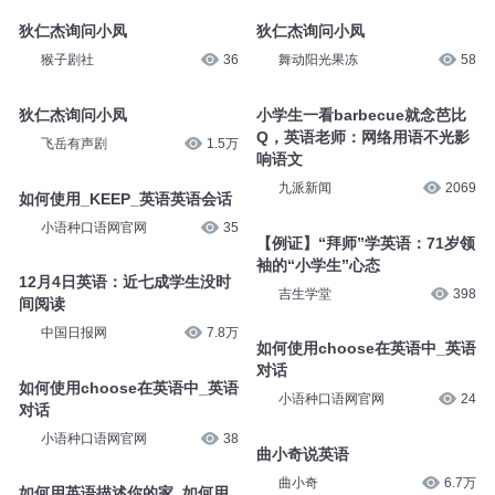
狄仁杰询问小凤
狄仁杰询问小凤
猴子剧社
36
舞动阳光果冻
58
狄仁杰询问小凤
小学生一看barbecue就念芭比
Q，英语老师：网络用语不光影
飞岳有声剧
1.5万
响语文
九派新闻
2069
如何使用_KEEP_英语英语会话
小语种口语网官网
35
【例证】“拜师”学英语：71岁领
袖的“小学生”心态
12月4日英语：近七成学生没时
吉生学堂
398
间阅读
中国日报网
7.8万
如何使用choose在英语中_英语
对话
如何使用choose在英语中_英语
小语种口语网官网
24
对话
小语种口语网官网
38
曲小奇说英语
曲小奇
6.7万
如何用英语描述你的家_如何用