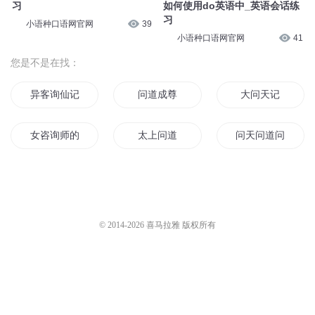
习
如何使用do英语中_英语会话练
习
小语种口语网官网
39
小语种口语网官网
41
您是不是在找：
异客询仙记
问道成尊
大问天记
女咨询师的困惑
太上问道
问天问道问我
问道天仙传
深夜咨询师
问道之道
大魔问仙
异世之问天借道
经济咨询所
© 2014-
2026
喜马拉雅 版权所有
超强心理咨询师
怪异事物咨询所
穿书之修真问道
血皇问世
我的兄弟欧阳询
问剑三千