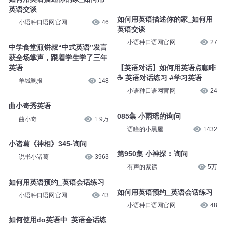
英语交谈
如何用英语描述你的家_如何用
小语种口语网官网
46
英语交谈
小语种口语网官网
27
中学食堂煎饼叔“中式英语”发言
获全场掌声，跟着学生学了三年
英语
【英语对话】如何用英语点咖啡
☕️ 英语对话练习 #学习英语
羊城晚报
148
小语种口语网官网
24
曲小奇秀英语
085集 小雨瑶的询问
曲小奇
1.9万
语瞳的小黑屋
1432
小诸葛《神相》345-询问
第950集 小神探：询问
说书小诸葛
3963
有声的紫襟
5万
如何用英语预约_英语会话练习
如何用英语预约_英语会话练习
小语种口语网官网
43
小语种口语网官网
48
如何使用do英语中_英语会话练