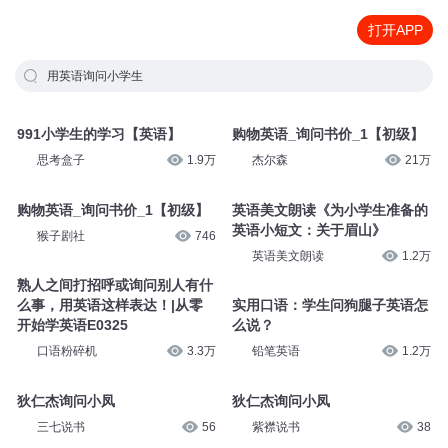
打开APP
用英语询问小学生
991小学生的学习【英语】
购物英语_询问书价_1【初级】
思考盒子
1.9万
杰尔森
21万
购物英语_询问书价_1【初级】
英语美文朗读《为小学生准备的
英语小短文：关于眉山》
猴子剧社
746
英语美文朗读
1.2万
熟人之间打招呼或询问别人有什
么事，用英语这样表达！|从零
实用口语：学生问狗腿子英语怎
开始学英语E0325
么说？
口语粉碎机
3.3万
铅笔英语
1.2万
狄仁杰询问小凤
狄仁杰询问小凤
三七说书
56
紫襟说书
38